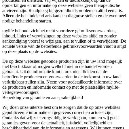
producten en diensten. Wij wijzen er uitdrukkelijk op dat de
opmerkingen en informatie op deze websites geen therapeutische
adviezen zijn. Raadpleeg bij gezondheidsproblemen altijd een arts.
Alleen de behandelend arts kan een diagnose stellen en de eventueel
nodige behandeling starten.
mylife behoudt zich het recht voor deze gebruiksvoorwaarden,
inhoud, links of verwijzingen op deze websites altijd en zonder
aankondiging vooraf te wijzigen, aan te vullen of te verwijderen. De
actuele versie van de betreffende gebruiksvoorwaarden vindt u altijd
op deze plaats op de websites.
De op deze websites getoonde producten zijn in uw land mogelijk
niet beschikbaar of mogen wellicht niet in de handel worden
gebracht. Uit de informatie kunt u ook niet afleiden dat de
betreffende producten en voorwaarden in de toekomst in uw land
verkrijgbaar zullen zijn. Neem voor gedetailleerde informatie over
de producten en informatie contact op met de plaatselijke mylife-
vertegenwoordigers.
Beperking van garantie en aansprakelijkheid
Wij doen onze uiterste best om te zorgen dat de op onze websites
gepubliceerde informatie en gegevens correct en actueel zijn.
Ondanks dat wij zeer zorgvuldig te werk gaan, kunnen wij geen
garanties geven voor de actualiteit, juistheid, volledigheid en
beschikbaarheid van de informatie en gegevens. Wij kunnen tevens