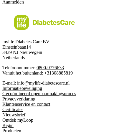
Aanmelden
mylife Diabetes Care BV
Einsteinbaan14
3439 NJ Nieuwegein
Netherlands
Telefoonnummer:
0800-9776633
Vanuit het buitenland:
+31308885819
E-mail:
info@mylife-diabetescare.nl
Informatiebeveiliging
Gecoördineerd openbaarmakingsproces
Privacyverklaring
Klantenservice en contact
Certificates
Nieuwsbrief
Ontdek myLoop
Begin
Producten