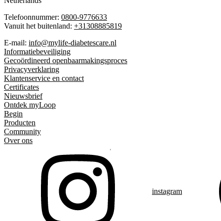
Netherlands
Telefoonnummer:
0800-9776633
Vanuit het buitenland:
+31308885819
E-mail:
info@mylife-diabetescare.nl
Informatiebeveiliging
Gecoördineerd openbaarmakingsproces
Privacyverklaring
Klantenservice en contact
Certificates
Nieuwsbrief
Ontdek myLoop
Begin
Producten
Community
Over ons
instagram