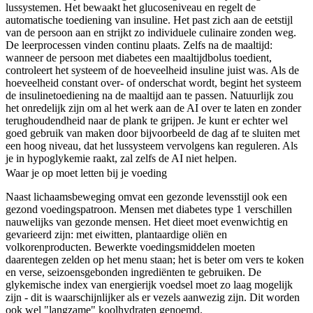
lussystemen. Het bewaakt het glucoseniveau en regelt de
automatische toediening van insuline. Het past zich aan de eetstijl
van de persoon aan en strijkt zo individuele culinaire zonden weg.
De leerprocessen vinden continu plaats. Zelfs na de maaltijd:
wanneer de persoon met diabetes een maaltijdbolus toedient,
controleert het systeem of de hoeveelheid insuline juist was. Als de
hoeveelheid constant over- of onderschat wordt, begint het systeem
de insulinetoediening na de maaltijd aan te passen. Natuurlijk zou
het onredelijk zijn om al het werk aan de AI over te laten en zonder
terughoudendheid naar de plank te grijpen. Je kunt er echter wel
goed gebruik van maken door bijvoorbeeld de dag af te sluiten met
een hoog niveau, dat het lussysteem vervolgens kan reguleren. Als
je in hypoglykemie raakt, zal zelfs de AI niet helpen.
Waar je op moet letten bij je voeding
Naast lichaamsbeweging omvat een gezonde levensstijl ook een
gezond voedingspatroon. Mensen met diabetes type 1 verschillen
nauwelijks van gezonde mensen. Het dieet moet evenwichtig en
gevarieerd zijn: met eiwitten, plantaardige oliën en
volkorenproducten. Bewerkte voedingsmiddelen moeten
daarentegen zelden op het menu staan; het is beter om vers te koken
en verse, seizoensgebonden ingrediënten te gebruiken. De
glykemische index van energierijk voedsel moet zo laag mogelijk
zijn - dit is waarschijnlijker als er vezels aanwezig zijn. Dit worden
ook wel "langzame" koolhydraten genoemd.