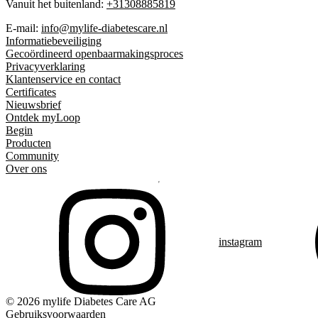
Vanuit het buitenland:
+31308885819
E-mail:
info@mylife-diabetescare.nl
Informatiebeveiliging
Gecoördineerd openbaarmakingsproces
Privacyverklaring
Klantenservice en contact
Certificates
Nieuwsbrief
Ontdek myLoop
Begin
Producten
Community
Over ons
instagram
© 2026 mylife Diabetes Care AG
Gebruiksvoorwaarden