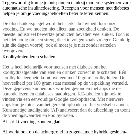
Tegenwoordig kun je je ontspannen dankzij moderne systemen voor
automatische insulinedosering. Recepten voor mensen met diabetes
helpen je om je voedingsbehoeften beter te leren kennen.
De bloedsuikerspiegel wordt het sterkst beïnvloed door onze
voeding. En we moeten niet alleen aan zoetigheid denken. De
meeste industrieel bewerkte producten bevatten veel suiker. Toch is
het niet nodig om een streng dieet te volgen zoals vroeger. Gelukkig
zijn die dagen voorbij, ook al moet je je niet zonder aarzelen
overgeven.
Koolhydraten leren schatten
Het is heel belangrijk voor mensen met diabetes om het
koolhydraatgehalte van eten en drinken correct in te schatten. Eén
koolhydraateenheid komt overeen met 10 gram koolhydraten. De
hoeveelheid per 100 gram staat meestal op de verpakking vermeld.
Deze gegevens kunnen ook worden gevonden met apps die de
barcode lezen en databases raadplegen. KE-tabellen zijn ook te
vinden via een eenvoudige Google-zoekopdracht. Met nieuwere
apps kun je foto's van het gerecht uploaden of het voedsel scannen.
Kunstmatige intelligentie (AI) analyseert dan de afbeelding en toont
de voedingswaarden en koolhydraten.
AI strijkt voedingszonden glad
AI werkt ook op de achtergrond in zogenaamde hybride gesloten-