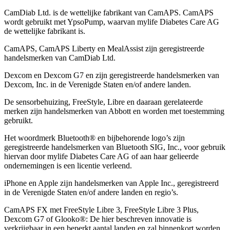
CamDiab Ltd. is de wettelijke fabrikant van CamAPS. CamAPS
wordt gebruikt met YpsoPump, waarvan mylife Diabetes Care AG
de wettelijke fabrikant is.
CamAPS, CamAPS Liberty en MealAssist zijn geregistreerde
handelsmerken van CamDiab Ltd.
Dexcom en Dexcom G7 en zijn geregistreerde handelsmerken van
Dexcom, Inc. in de Verenigde Staten en/of andere landen.
De sensorbehuizing, FreeStyle, Libre en daaraan gerelateerde
merken zijn handelsmerken van Abbott en worden met toestemming
gebruikt.
Het woordmerk Bluetooth® en bijbehorende logo’s zijn
geregistreerde handelsmerken van Bluetooth SIG, Inc., voor gebruik
hiervan door mylife Diabetes Care AG of aan haar gelieerde
ondernemingen is een licentie verleend.
iPhone en Apple zĳn handelsmerken van Apple Inc., geregistreerd
in de Verenigde Staten en/of andere landen en regio’s.
CamAPS FX met FreeStyle Libre 3, FreeStyle Libre 3 Plus,
Dexcom G7 of Glooko®: De hier beschreven innovatie is
verkrijgbaar in een beperkt aantal landen en zal binnenkort worden