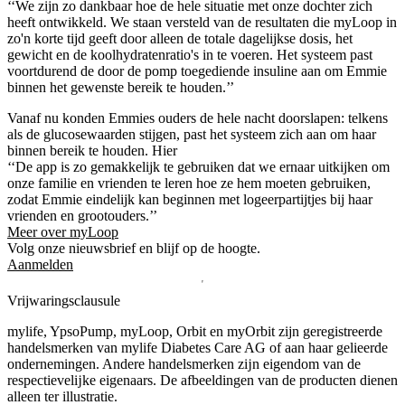
‘‘We zijn zo dankbaar hoe de hele situatie met onze dochter zich
heeft ontwikkeld. We staan versteld van de resultaten die myLoop in
zo'n korte tijd geeft door alleen de totale dagelijkse dosis, het
gewicht en de koolhydratenratio's in te voeren. Het systeem past
voortdurend de door de pomp toegediende insuline aan om Emmie
binnen het gewenste bereik te houden.’’
Vanaf nu konden Emmies ouders de hele nacht doorslapen: telkens
als de glucosewaarden stijgen, past het systeem zich aan om haar
binnen bereik te houden. Hier
‘‘De app is zo gemakkelijk te gebruiken dat we ernaar uitkijken om
onze familie en vrienden te leren hoe ze hem moeten gebruiken,
zodat Emmie eindelijk kan beginnen met logeerpartijtjes bij haar
vrienden en grootouders.’’
Meer over myLoop
Volg onze nieuwsbrief en blijf op de hoogte.
Aanmelden
Vrijwaringsclausule
mylife, YpsoPump, myLoop, Orbit en myOrbit zijn geregistreerde
handelsmerken van mylife Diabetes Care AG of aan haar gelieerde
ondernemingen. Andere handelsmerken zĳn eigendom van de
respectievelĳke eigenaars. De afbeeldingen van de producten dienen
alleen ter illustratie.