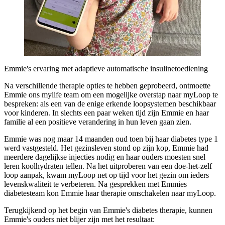
Emmie's ervaring met adaptieve automatische insulinetoediening
Na verschillende therapie opties te hebben geprobeerd, ontmoette
Emmie ons mylife team om een mogelijke overstap naar myLoop te
bespreken: als een van de enige erkende loopsystemen beschikbaar
voor kinderen. In slechts een paar weken tijd zijn Emmie en haar
familie al een positieve verandering in hun leven gaan zien.
Emmie was nog maar 14 maanden oud toen bij haar diabetes type 1
werd vastgesteld. Het gezinsleven stond op zijn kop, Emmie had
meerdere dagelijkse injecties nodig en haar ouders moesten snel
leren koolhydraten tellen. Na het uitproberen van een doe-het-zelf
loop aanpak, kwam myLoop net op tijd voor het gezin om ieders
levenskwaliteit te verbeteren. Na gesprekken met Emmies
diabetesteam kon Emmie haar therapie omschakelen naar myLoop.
Terugkijkend op het begin van Emmie's diabetes therapie, kunnen
Emmie's ouders niet blijer zijn met het resultaat: