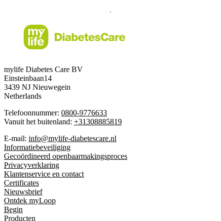
mylife Diabetes Care BV
Einsteinbaan14
3439 NJ Nieuwegein
Netherlands
Telefoonnummer:
0800-9776633
Vanuit het buitenland:
+31308885819
E-mail:
info@mylife-diabetescare.nl
Informatiebeveiliging
Gecoördineerd openbaarmakingsproces
Privacyverklaring
Klantenservice en contact
Certificates
Nieuwsbrief
Ontdek myLoop
Begin
Producten