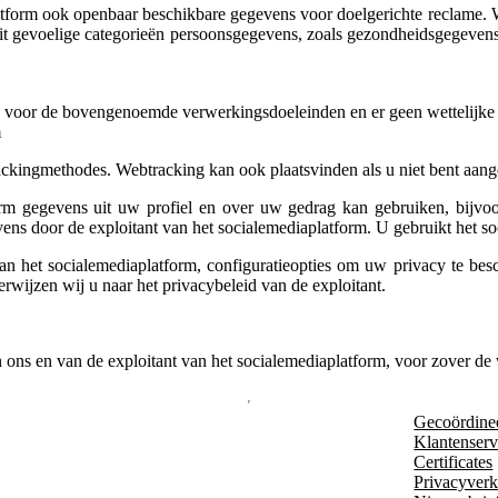
aplatform ook openbaar beschikbare gegevens voor doelgerichte reclame.
oit gevoelige categorieën persoonsgegevens, zoals gezondheidsgegevens,
 voor de bovengenoemde verwerkingsdoeleinden en er geen wettelijke b
m
ckingmethodes. Webtracking kan ook plaatsvinden als u niet bent aangem
rm gegevens uit uw profiel en over uw gedrag kan gebruiken, bijvoo
s door de exploitant van het socialemediaplatform. U gebruikt het so
an het socialemediaplatform, configuratieopties om uw privacy te be
rwijzen wij u naar het privacybeleid van de exploitant.
ons en van de exploitant van het socialemediaplatform, voor zover de w
Gecoördine
Klantenserv
Certificates
Privacyverk