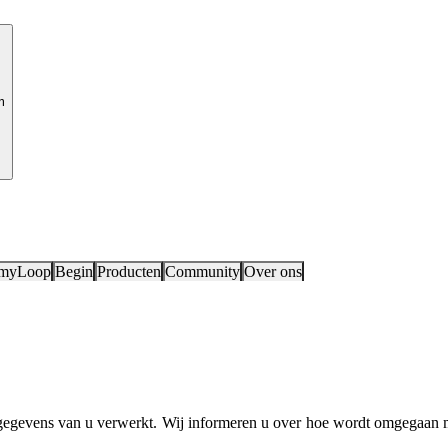
m
 myLoop
Begin
Producten
Community
Over ons
gegevens van u verwerkt. Wij informeren u over hoe wordt omgegaan 