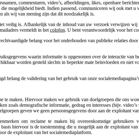
rsnamen, commentaren, video’s, afbeeldingen, likes, openbare berichte
rm die mogelijkheid biedt. Indien passend, communiceren wij ook met u 
 als wij van mening zijn dat dit noodzakelijk is.
iet veilig is. Afhankelijk van de inhoud van uw verzoek verwijzen wij
mailadres vermeldt in het
colofon
. U bent verantwoordelijk voor het co
echtvaardigde belang voor het onderhouden van publieke relaties door
bruiksgegevens waarin informatie is opgenomen over de interactie van
chikbaar worden gesteld slechts in beperkte mate beïnvloeden en niet 
digd belang de validering van het gebruik van onze socialemediapagina’
ame te maken. Hiervoor maken we gebruik van doelgroepen die ons wor
n zoals demografische informatie, gedrag en interesses (bijv. video’s
oelgroepen geven we geen persoonsgegevens door aan de exploitant van
 kenmerken om reclame te maken bij overeenkomstige gebruikers va
basis hiervoor is de toestemming die u mogelijk aan de exploitant van
or de exploitant van het socialemediaplatform.