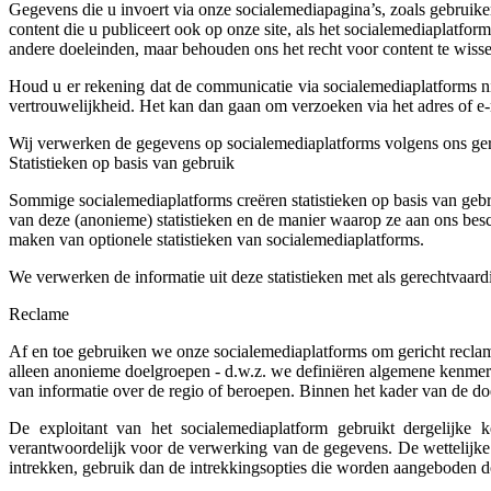
Gegevens die u invoert via onze socialemediapagina’s, zoals gebruike
content die u publiceert ook op onze site, als het socialemediaplatfo
andere doeleinden, maar behouden ons het recht voor content te wissen
Houd u er rekening dat de communicatie via socialemediaplatforms n
vertrouwelijkheid. Het kan dan gaan om verzoeken via het adres of e-
Wij verwerken de gegevens op socialemediaplatforms volgens ons ger
Statistieken op basis van gebruik
Sommige socialemediaplatforms creëren statistieken op basis van ge
van deze (anonieme) statistieken en de manier waarop ze aan ons bes
maken van optionele statistieken van socialemediaplatforms.
We verwerken de informatie uit deze statistieken met als gerechtvaar
Reclame
Af en toe gebruiken we onze socialemediaplatforms om gericht recl
alleen anonieme doelgroepen - d.w.z. we definiëren algemene kenmerke
van informatie over de regio of beroepen. Binnen het kader van de d
De exploitant van het socialemediaplatform gebruikt dergelijke
verantwoordelijk voor de verwerking van de gegevens. De wettelijke 
intrekken, gebruik dan de intrekkingsopties die worden aangeboden do