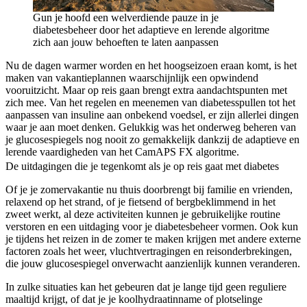
Gun je hoofd een welverdiende pauze in je
diabetesbeheer door het adaptieve en lerende algoritme
zich aan jouw behoeften te laten aanpassen
Nu de dagen warmer worden en het hoogseizoen eraan komt, is het
maken van vakantieplannen waarschijnlijk een opwindend
vooruitzicht. Maar op reis gaan brengt extra aandachtspunten met
zich mee. Van het regelen en meenemen van diabetesspullen tot het
aanpassen van insuline aan onbekend voedsel, er zijn allerlei dingen
waar je aan moet denken. Gelukkig was het onderweg beheren van
je glucosespiegels nog nooit zo gemakkelijk dankzij de adaptieve en
lerende vaardigheden van het CamAPS FX algoritme.
De uitdagingen die je tegenkomt als je op reis gaat met diabetes
Of je je zomervakantie nu thuis doorbrengt bij familie en vrienden,
relaxend op het strand, of je fietsend of bergbeklimmend in het
zweet werkt, al deze activiteiten kunnen je gebruikelijke routine
verstoren en een uitdaging voor je diabetesbeheer vormen. Ook kun
je tijdens het reizen in de zomer te maken krijgen met andere externe
factoren zoals het weer, vluchtvertragingen en reisonderbrekingen,
die jouw glucosespiegel onverwacht aanzienlijk kunnen veranderen.
In zulke situaties kan het gebeuren dat je lange tijd geen reguliere
maaltijd krijgt, of dat je je koolhydraatinname of plotselinge