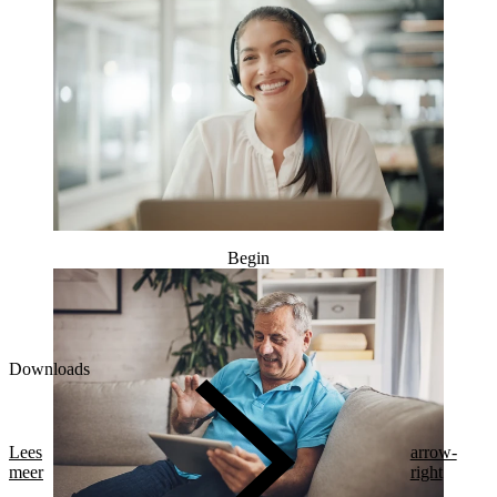
Begin
Downloads
Lees
arrow-
meer
right