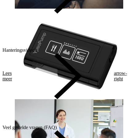
Hanteringsvideo's
Lees
arrow-
meer
right
Veel gestelde vragen (FAQ)