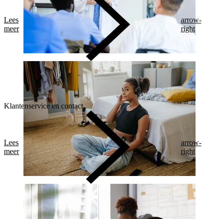
Lees
arrow-
meer
right
Klantenservice en contact
Lees
arrow-
meer
right