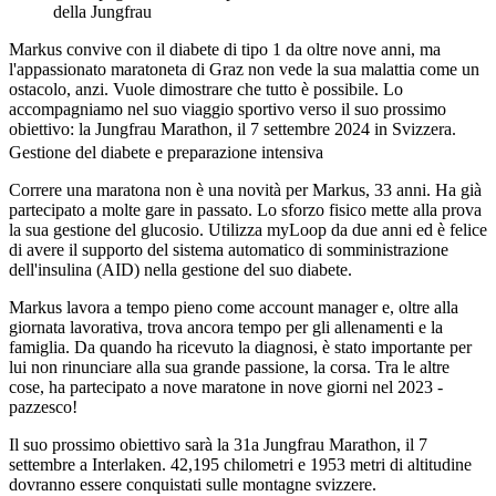
della Jungfrau
Markus convive con il diabete di tipo 1 da oltre nove anni, ma
l'appassionato maratoneta di Graz non vede la sua malattia come un
ostacolo, anzi. Vuole dimostrare che tutto è possibile. Lo
accompagniamo nel suo viaggio sportivo verso il suo prossimo
obiettivo: la Jungfrau Marathon, il 7 settembre 2024 in Svizzera.
Gestione del diabete e preparazione intensiva
Correre una maratona non è una novità per Markus, 33 anni. Ha già
partecipato a molte gare in passato. Lo sforzo fisico mette alla prova
la sua gestione del glucosio. Utilizza myLoop da due anni ed è felice
di avere il supporto del sistema automatico di somministrazione
dell'insulina (AID) nella gestione del suo diabete.
Markus lavora a tempo pieno come account manager e, oltre alla
giornata lavorativa, trova ancora tempo per gli allenamenti e la
famiglia. Da quando ha ricevuto la diagnosi, è stato importante per
lui non rinunciare alla sua grande passione, la corsa. Tra le altre
cose, ha partecipato a nove maratone in nove giorni nel 2023 -
pazzesco!
Il suo prossimo obiettivo sarà la 31a Jungfrau Marathon, il 7
settembre a Interlaken. 42,195 chilometri e 1953 metri di altitudine
dovranno essere conquistati sulle montagne svizzere.