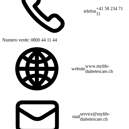
+41 58 234 71
telefon
11
Numero verde:
0800 44 11 44
www.mylife-
website
diabetescare.ch
service@mylife-
mail
diabetescare.ch