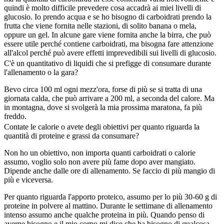
quindi è molto difficile prevedere cosa accadrà ai miei livelli di
glucosio. Io prendo acqua e se ho bisogno di carboidrati prendo la
frutta che viene fornita nelle stazioni, di solito banana o mela,
oppure un gel. In alcune gare viene fornita anche la birra, che può
essere utile perché contiene carboidrati, ma bisogna fare attenzione
all'alcol perché può avere effetti imprevedibili sui livelli di glucosio.
C'è un quantitativo di liquidi che si prefigge di consumare durante
l'allenamento o la gara?
Bevo circa 100 ml ogni mezz'ora, forse di più se si tratta di una
giornata calda, che può arrivare a 200 ml, a seconda del calore. Ma
in montagna, dove si svolgerà la mia prossima maratona, fa più
freddo.
Contate le calorie o avete degli obiettivi per quanto riguarda la
quantità di proteine e grassi da consumare?
Non ho un obiettivo, non importa quanti carboidrati o calorie
assumo, voglio solo non avere più fame dopo aver mangiato.
Dipende anche dalle ore di allenamento. Se faccio di più mangio di
più e viceversa.
Per quanto riguarda l'apporto proteico, assumo per lo più 30-60 g di
proteine in polvere al mattino. Durante le settimane di allenamento
intenso assumo anche qualche proteina in più. Quando penso di
averne bisogno e il mio corpo mi dice che ha bisogno di qualcosa,