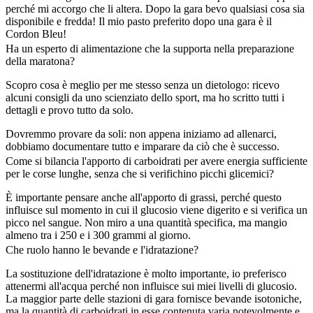
perché mi accorgo che li altera. Dopo la gara bevo qualsiasi cosa sia
disponibile e fredda! Il mio pasto preferito dopo una gara è il
Cordon Bleu!
Ha un esperto di alimentazione che la supporta nella preparazione
della maratona?
Scopro cosa è meglio per me stesso senza un dietologo: ricevo
alcuni consigli da uno scienziato dello sport, ma ho scritto tutti i
dettagli e provo tutto da solo.
Dovremmo provare da soli: non appena iniziamo ad allenarci,
dobbiamo documentare tutto e imparare da ciò che è successo.
Come si bilancia l'apporto di carboidrati per avere energia sufficiente
per le corse lunghe, senza che si verifichino picchi glicemici?
È importante pensare anche all'apporto di grassi, perché questo
influisce sul momento in cui il glucosio viene digerito e si verifica un
picco nel sangue. Non miro a una quantità specifica, ma mangio
almeno tra i 250 e i 300 grammi al giorno.
Che ruolo hanno le bevande e l'idratazione?
La sostituzione dell'idratazione è molto importante, io preferisco
attenermi all'acqua perché non influisce sui miei livelli di glucosio.
La maggior parte delle stazioni di gara fornisce bevande isotoniche,
ma la quantità di carboidrati in esse contenuta varia notevolmente e