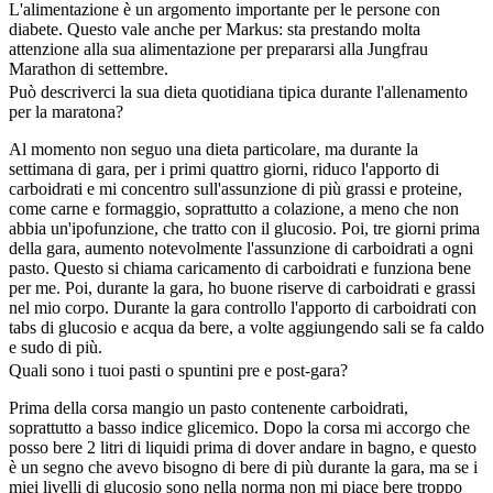
L'alimentazione è un argomento importante per le persone con
diabete. Questo vale anche per Markus: sta prestando molta
attenzione alla sua alimentazione per prepararsi alla Jungfrau
Marathon di settembre.
Può descriverci la sua dieta quotidiana tipica durante l'allenamento
per la maratona?
Al momento non seguo una dieta particolare, ma durante la
settimana di gara, per i primi quattro giorni, riduco l'apporto di
carboidrati e mi concentro sull'assunzione di più grassi e proteine,
come carne e formaggio, soprattutto a colazione, a meno che non
abbia un'ipofunzione, che tratto con il glucosio. Poi, tre giorni prima
della gara, aumento notevolmente l'assunzione di carboidrati a ogni
pasto. Questo si chiama caricamento di carboidrati e funziona bene
per me. Poi, durante la gara, ho buone riserve di carboidrati e grassi
nel mio corpo. Durante la gara controllo l'apporto di carboidrati con
tabs di glucosio e acqua da bere, a volte aggiungendo sali se fa caldo
e sudo di più.
Quali sono i tuoi pasti o spuntini pre e post-gara?
Prima della corsa mangio un pasto contenente carboidrati,
soprattutto a basso indice glicemico. Dopo la corsa mi accorgo che
posso bere 2 litri di liquidi prima di dover andare in bagno, e questo
è un segno che avevo bisogno di bere di più durante la gara, ma se i
miei livelli di glucosio sono nella norma non mi piace bere troppo