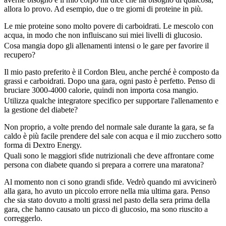
allora lo provo. Ad esempio, due o tre giorni di proteine in più.
Le mie proteine sono molto povere di carboidrati. Le mescolo con
acqua, in modo che non influiscano sui miei livelli di glucosio.
Cosa mangia dopo gli allenamenti intensi o le gare per favorire il
recupero?
Il mio pasto preferito è il Cordon Bleu, anche perché è composto da
grassi e carboidrati. Dopo una gara, ogni pasto è perfetto. Penso di
bruciare 3000-4000 calorie, quindi non importa cosa mangio.
Utilizza qualche integratore specifico per supportare l'allenamento e
la gestione del diabete?
Non proprio, a volte prendo del normale sale durante la gara, se fa
caldo è più facile prendere del sale con acqua e il mio zucchero sotto
forma di Dextro Energy.
Quali sono le maggiori sfide nutrizionali che deve affrontare come
persona con diabete quando si prepara a correre una maratona?
Al momento non ci sono grandi sfide. Vedrò quando mi avvicinerò
alla gara, ho avuto un piccolo errore nella mia ultima gara. Penso
che sia stato dovuto a molti grassi nel pasto della sera prima della
gara, che hanno causato un picco di glucosio, ma sono riuscito a
correggerlo.