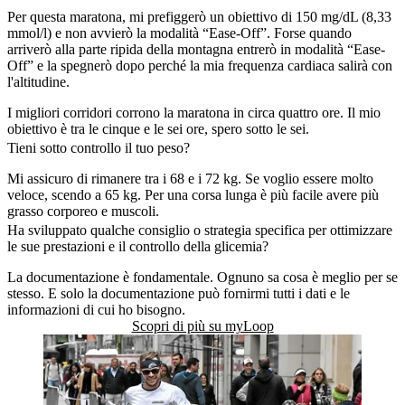
Per questa maratona, mi prefiggerò un obiettivo di 150 mg/dL (8,33
mmol/l) e non avvierò la modalità “Ease-Off”. Forse quando
arriverò alla parte ripida della montagna entrerò in modalità “Ease-
Off” e la spegnerò dopo perché la mia frequenza cardiaca salirà con
l'altitudine.
I migliori corridori corrono la maratona in circa quattro ore. Il mio
obiettivo è tra le cinque e le sei ore, spero sotto le sei.
Tieni sotto controllo il tuo peso?
Mi assicuro di rimanere tra i 68 e i 72 kg. Se voglio essere molto
veloce, scendo a 65 kg. Per una corsa lunga è più facile avere più
grasso corporeo e muscoli.
Ha sviluppato qualche consiglio o strategia specifica per ottimizzare
le sue prestazioni e il controllo della glicemia?
La documentazione è fondamentale. Ognuno sa cosa è meglio per se
stesso. E solo la documentazione può fornirmi tutti i dati e le
informazioni di cui ho bisogno.
Scopri di più su myLoop