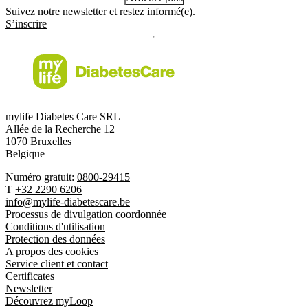
lui enlève une énorme pression en prenant toutes ces décisions à sa
Suivez notre newsletter et restez informé(e).
place.
S’inscrire
mylife Diabetes Care SRL
Allée de la Recherche 12
1070 Bruxelles
Belgique
Numéro gratuit:
0800-29415
T
+32 2290 6206
info@mylife-diabetescare.be
Processus de divulgation coordonnée
Conditions d'utilisation
Protection des données
A propos des cookies
Service client et contact
Certificates
Newsletter
Découvrez myLoop