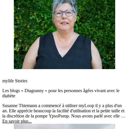
mylife Stories
Les blogs « Diagranny » pour les personnes âgées vivant avec le
diabète
Susanne Thiemann a commencé à utiliser myLoop il y a plus d'un
an. Elle apprécie beaucoup la facilité d'utilisation et la petite taille et
la discrétion de la pompe YpsoPump. Nous avons parlé avec elle de
son expérience avec myLoop et de son blog personnel sur le
En savoir plus...
diabète.