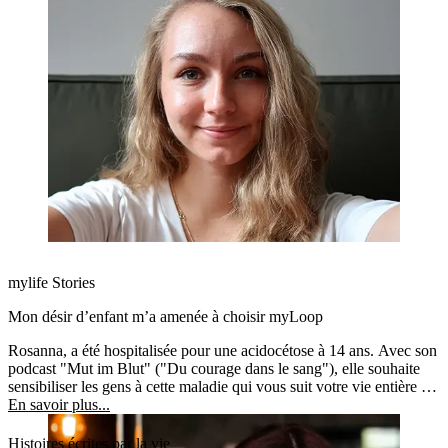
mylife Stories
Mon désir d’enfant m’a amenée à choisir myLoop
Rosanna, a été hospitalisée pour une acidocétose à 14 ans. Avec son
podcast "Mut im Blut" ("Du courage dans le sang"), elle souhaite
sensibiliser les gens à cette maladie qui vous suit votre vie entière et
encourager les personnes touchées.
En savoir plus...
Histoires écrites par la vie