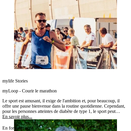
mylife Stories
myLoop - Courir le marathon
Le sport est amusant, il exige de l'ambition et, pour beaucoup, il
offre une pause bienvenue dans la routine quotidienne. Cependant,
pour les personnes atteintes de diabète de type 1, le sport peut
représenter un défi très particulier. En effet, l'effort physique met à
En savoir plus...
l'épreuve la gestion du glucose.
En forme et actif