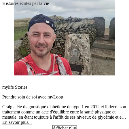
Histoires écrites par la vie
mylife Stories
Prendre soin de soi avec myLoop
Craig a été diagnostiqué diabétique de type 1 en 2012 et il décrit son
traitement comme un acte d'équilibre entre la santé physique et
mentale, en étant toujours à l'affût de ses niveaux de glycémie et en
ajustant constamment ses taux d'administration d'insuline. Il utilise
En savoir plus...
myLoop depuis quelques mois et il est reconnaissant que le système
Afficher plus