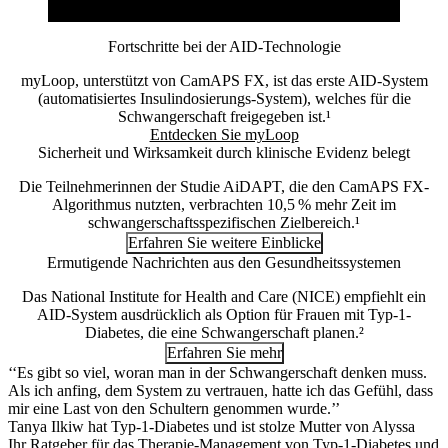
Fortschritte bei der AID-Technologie
myLoop, unterstützt von CamAPS FX, ist das erste AID-System
(automatisiertes Insulindosierungs-System), welches für die
Schwangerschaft freigegeben ist.¹
Entdecken Sie myLoop
Sicherheit und Wirksamkeit durch klinische Evidenz belegt
Die Teilnehmerinnen der Studie AiDAPT, die den CamAPS FX-
Algorithmus nutzten, verbrachten 10,5 % mehr Zeit im
schwangerschaftsspezifischen Zielbereich.¹
Erfahren Sie weitere Einblicke
Ermutigende Nachrichten aus den Gesundheitssystemen
Das National Institute for Health and Care (NICE) empfiehlt ein
AID-System ausdrücklich als Option für Frauen mit Typ-1-
Diabetes, die eine Schwangerschaft planen.²
Erfahren Sie mehr
‘‘Es gibt so viel, woran man in der Schwangerschaft denken muss.
Als ich anfing, dem System zu vertrauen, hatte ich das Gefühl, dass
mir eine Last von den Schultern genommen wurde.’’
Tanya Ilkiw hat Typ-1-Diabetes und ist stolze Mutter von Alyssa
Ihr Ratgeber für das Therapie-Management von Typ-1-Diabetes und