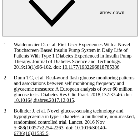
arrow-down
Waldenmaier D. et al. First User Experiences With a Novel
Touchscreen-Based Insulin Pump System in Daily Life of
Patients With Type 1 Diabetes Experienced in Insulin Pump
Therapy. Journal of Diabetes Science and Technology.
2019;13(1):96-102. doi:
10.1177/1932296818785386
.
Dunn TC, et al. Real-world flash glucose monitoring patterns
and associations between self-monitoring frequency and
glycaemic measures: A European analysis of over 60 million
glucose tests. Diabetes Res Clin Pract. 2018;137:37-46. doi:
10.1016/j.diabres.2017.12.015
.
Bolinder J, et al. Novel glucose-sensing technology and
hypoglycaemia in type 1 diabetes: a multicentre, non-masked,
randomised controlled trial. Lancet. 2016 Nov
5;388(10057):2254-2263. doi:
10.1016/S0140-
6736(16)31535-5
.