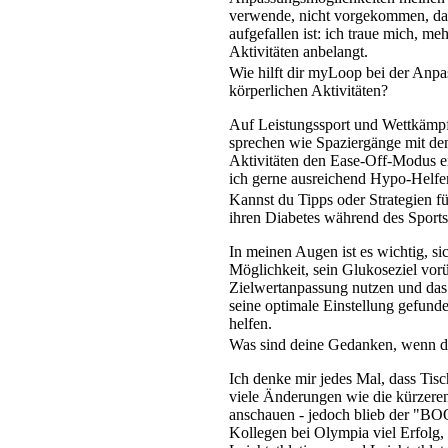
verwende, nicht vorgekommen, da m
aufgefallen ist: ich traue mich, 
Aktivitäten anbelangt.
Wie hilft dir myLoop bei der Anpa
körperlichen Aktivitäten?
Auf Leistungssport und Wettkämpfe 
sprechen wie Spaziergänge mit den
Aktivitäten den Ease-Off-Modus ei
ich gerne ausreichend Hypo-Helfer 
Kannst du Tipps oder Strategien f
ihren Diabetes während des Sports
In meinen Augen ist es wichtig, 
Möglichkeit, sein Glukoseziel vor
Zielwertanpassung nutzen und das 
seine optimale Einstellung gefund
helfen.
Was sind deine Gedanken, wenn d
Ich denke mir jedes Mal, dass Tisc
viele Änderungen wie die kürzeren
anschauen - jedoch blieb der "BOO
Kollegen bei Olympia viel Erfolg, 