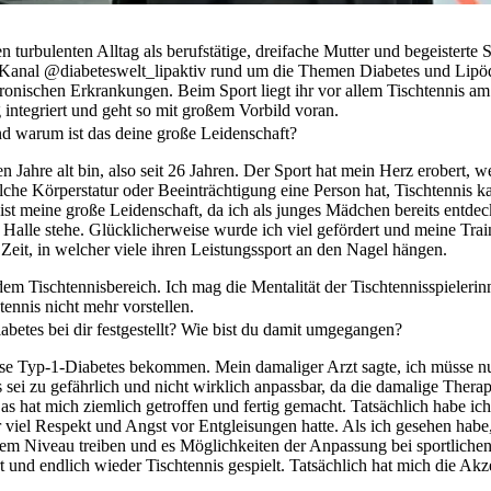
 turbulenten Alltag als berufstätige, dreifache Mutter und begeisterte S
m Kanal @diabeteswelt_lipaktiv rund um die Themen Diabetes und Lipöde
ronischen Erkrankungen. Beim Sport liegt ihr vor allem Tischtennis am
 integriert und geht so mit großem Vorbild voran.
und warum ist das deine große Leidenschaft?
ben Jahre alt bin, also seit 26 Jahren. Der Sport hat mein Herz erobert, we
elche Körperstatur oder Beeinträchtigung eine Person hat, Tischtennis 
s ist meine große Leidenschaft, da ich als junges Mädchen bereits entd
Halle stehe. Glücklicherweise wurde ich viel gefördert und meine Trai
Zeit, in welcher viele ihren Leistungssport an den Nagel hängen.
em Tischtennisbereich. Ich mag die Mentalität der Tischtennisspielerin
ennis nicht mehr vorstellen.
betes bei dir festgestellt? Wie bist du damit umgegangen?
ose Typ-1-Diabetes bekommen. Mein damaliger Arzt sagte, ich müsse n
s sei zu gefährlich und nicht wirklich anpassbar, da die damalige Thera
s hat mich ziemlich getroffen und fertig gemacht. Tatsächlich habe ich 
viel Respekt und Angst vor Entgleisungen hatte. Als ich gesehen hab
hem Niveau treiben und es Möglichkeiten der Anpassung bei sportlichen 
rt und endlich wieder Tischtennis gespielt. Tatsächlich hat mich die A