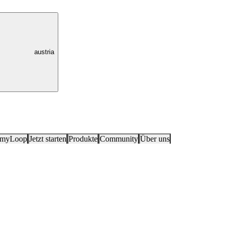
austria
 myLoop
Jetzt starten
Produkte
Community
Über uns