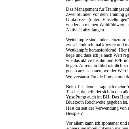
Das Management für Trainingseinhe
Zwei Stunden vor dem Training geh
Glukoseziel (unter „Einstellungen“
wieder an meinen Wohlfühlwert an,
Aktivität abzufangen.
Wettkämpfe sind anders einzuordn
zwischendurch mal kürzere und ma
Wettkämpfe herausfordernd. Hier i
liege und dass ich je nach Wert re
wie das aktive Insulin und FPE i
liegen. Adrenalin führt nämlich z
genau anzuschauen, wo der Wert li
Wo verstaust Du die Pumpe und d
Beim Tischtennis trage ich meine
Tasche, da befindet sich in den al
YpsoPump auch im BH. Das Handy h
Bluetooth Reichweite gegeben ist
Hast du seit der Verwendung von m
Beispiel?
Vor allem kann ich spontaner und me
Anpassungsmöglichkeiten meinen We