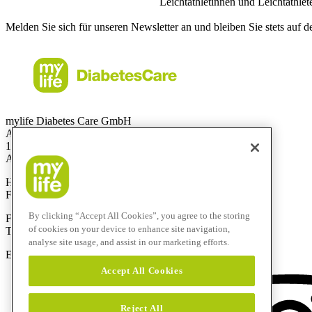
Leichtathletinnen und Leichtathlet
Melden Sie sich für unseren Newsletter an und bleiben Sie stets auf 
mylife Diabetes Care GmbH
Am Euro Platz 2
1120 Wien
Austria
Hotline:
0800 300 304
Fax:
+43 720 880 148
By clicking “Accept All Cookies”, you agree to the storing
Für Anrufe aus dem Ausland:
of cookies on your device to enhance site navigation,
Technik-Hotline:
+43 720 882 805
analyse site usage, and assist in our marketing efforts.
E-Mail:
service@mylife-diabetescare.at
Accept All Cookies
Reject All