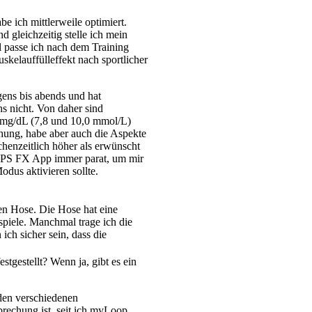
e ich mittlerweile optimiert.
 gleichzeitig stelle ich mein
l passe ich nach dem Training
kelauffülleffekt nach sportlicher
ens bis abends und hat
s nicht. Von daher sind
0 mg/dL (7,8 und 10,0 mmol/L)
höhung, habe aber auch die Aspekte
henzeitlich höher als erwünscht
amAPS FX App immer parat, um mir
dus aktivieren sollte.
en Hose. Die Hose hat eine
spiele. Manchmal trage ich die
h sicher sein, dass die
tgestellt? Wenn ja, gibt es ein
t den verschiedenen
brechung ist, seit ich myLoop