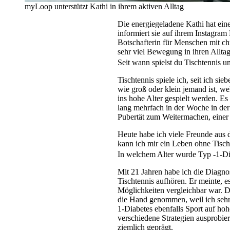
myLoop unterstützt Kathi in ihrem aktiven Alltag
Die energiegeladene Kathi hat einen
informiert sie auf ihrem Instagra
Botschafterin für Menschen mit ch
sehr viel Bewegung in ihren Alltag
Seit wann spielst du Tischtennis 
Tischtennis spiele ich, seit ich sie
wie groß oder klein jemand ist, w
ins hohe Alter gespielt werden. E
lang mehrfach in der Woche in der 
Pubertät zum Weitermachen, einer 
Heute habe ich viele Freunde aus d
kann ich mir ein Leben ohne Tischt
In welchem Alter wurde Typ -1-Dia
Mit 21 Jahren habe ich die Diagn
Tischtennis aufhören. Er meinte, e
Möglichkeiten vergleichbar war. Da
die Hand genommen, weil ich sehr 
1-Diabetes ebenfalls Sport auf ho
verschiedene Strategien ausprobie
ziemlich geprägt.