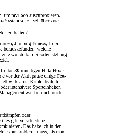
en, um myLoop auszuprobieren.
das System schon seit über zwei
ich zu halten?
wimmen, Jumping Fitness, Hula-
ile herausgefunden, welche
 eine wunderbare Sporteinstellung
ziel.
se 15- bis 30-minütigen Hula-Hoop-
me vor der Aktivpause einige Fett-
chnell wirksamer Kohlenhydrate.
 oder intensivere Sporteinheiten
s-Management war für mich noch
ettkämpfen oder
st: es gibt verschiedene
ombinieren. Das habe ich in den
vieles ausprobieren muss, bis man