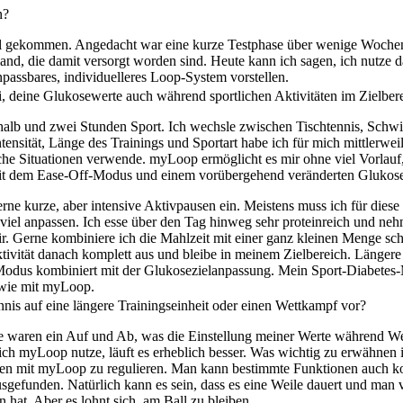
n?
al gekommen. Angedacht war eine kurze Testphase über wenige Woch
land, die damit versorgt worden sind. Heute kann ich sagen, ich nutze 
passbares, individuelleres Loop-System vorstellen.
, deine Glukosewerte auch während sportlichen Aktivitäten im Zielbere
nhalb und zwei Stunden Sport. Ich wechsle zwischen Tischtennis, Sch
tensität, Länge des Trainings und Sportart habe ich für mich mittlerwe
he Situationen verwende. myLoop ermöglicht es mir ohne viel Vorlauf,
h mit dem Ease-Off-Modus und einem vorübergehend veränderten Glukose
erne kurze, aber intensive Aktivpausen ein. Meistens muss ich für die
viel anpassen. Ich esse über den Tag hinweg sehr proteinreich und neh
ir. Gerne kombiniere ich die Mahlzeit mit einer ganz kleinen Menge s
ktivität danach komplett aus und bleibe in meinem Zielbereich. Längere
-Modus kombiniert mit der Glukosezielanpassung. Mein Sport-Diabete
r wie mit myLoop.
nnis auf eine längere Trainingseinheit oder einen Wettkampf vor?
se waren ein Auf und Ab, was die Einstellung meiner Werte während W
 ich myLoop nutze, läuft es erheblich besser. Was wichtig zu erwähnen i
äten mit myLoop zu regulieren. Man kann bestimmte Funktionen auch k
usgefunden. Natürlich kann es sein, dass es eine Weile dauert und man 
n hat. Aber es lohnt sich, am Ball zu bleiben.