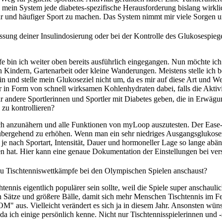
ein System jede diabetes-spezifische Herausforderung bislang wirklic
mehr und häufiger Sport zu machen. Das System nimmt mir viele Sorgen 
ssung deiner Insulindosierung oder bei der Kontrolle des Glukosespieg
bin ich weiter oben bereits ausführlich eingegangen. Nun möchte ich ü
 Kindern, Gartenarbeit oder kleine Wanderungen. Meistens stelle ich be
n und stelle mein Glukoseziel nicht um, da es mir auf diese Art und W
in Form von schnell wirksamen Kohlenhydraten dabei, falls die Aktivität
ür andere Sportlerinnen und Sportler mit Diabetes geben, die in Erwä
 zu kontrollieren?
sich anzunähern und alle Funktionen von myLoop auszutesten. Der Ease
übergehend zu erhöhen. Wenn man ein sehr niedriges Ausgangsglukosezi
je nach Sportart, Intensität, Dauer und hormoneller Lage so lange abä
en hat. Hier kann eine genaue Dokumentation der Einstellungen bei vers
u Tischtenniswettkämpfe bei den Olympischen Spielen anschaust?
htennis eigentlich populärer sein sollte, weil die Spiele super anschaul
 Sätze und größere Bälle, damit sich mehr Menschen Tischtennis im F
M" aus. Vielleicht verändert es sich ja in diesem Jahr. Ansonsten wü
da ich einige persönlich kenne. Nicht nur Tischtennisspielerinnen und -