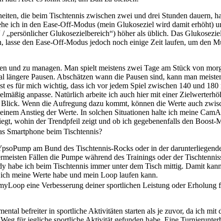
iten, die beim Tischtennis zwischen zwei und drei Stunden dauern, hab
e ich in den Ease-Off-Modus (mein Glukoseziel wird damit erhöht) und
 / „persönlicher Glukosezielbereich“) höher als üblich. Das Glukosezie
 lasse den Ease-Off-Modus jedoch noch einige Zeit laufen, um den Mus
en und zu managen. Man spielt meistens zwei Tage am Stück von morg
l längere Pausen. Abschätzen wann die Pausen sind, kann man meisten
st es für mich wichtig, dass ich vor jedem Spiel zwischen 140 und 18
gelmäßig anpasse. Natürlich arbeite ich auch hier mit einer Zielwerter
m Blick. Wenn die Aufregung dazu kommt, können die Werte auch zwisc
u einem Anstieg der Werte. In solchen Situationen halte ich meine C
egt, wohin der Trendpfeil zeigt und ob ich gegebenenfalls den Boost-Mo
as Smartphone beim Tischtennis?
 YpsoPump am Bund des Tischtennis-Rocks oder in der darunterliegend
lermeisten Fällen die Pumpe während des Trainings oder der Tischtennis
abe ich beim Tischtennis immer unter dem Tisch mittig. Damit kann ic
, ich meine Werte habe und mein Loop laufen kann.
yLoop eine Verbesserung deiner sportlichen Leistung oder Erholung fes
ntal befreiter in sportliche Aktivitäten starten als je zuvor, da ich mi
g für jegliche sportliche Aktivität gefunden habe. Eine Turnierunter