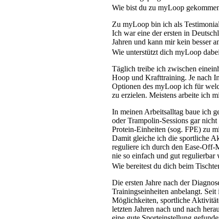
Wie bist du zu myLoop gekomme
Zu myLoop bin ich als Testimoni
Ich war eine der ersten in Deutsch
Jahren und kann mir kein besser an
Wie unterstützt dich myLoop dabei
Täglich treibe ich zwischen einei
Hoop und Krafttraining. Je nach In
Optionen des myLoop ich für welc
zu erzielen. Meistens arbeite ic
In meinen Arbeitsalltag baue ich g
oder Trampolin-Sessions gar nicht 
Protein-Einheiten (sog. FPE) zu m
Damit gleiche ich die sportliche A
reguliere ich durch den Ease-Off
nie so einfach und gut regulierba
Wie bereitest du dich beim Tischte
Die ersten Jahre nach der Diagno
Trainingseinheiten anbelangt. Seit
Möglichkeiten, sportliche Aktivit
letzten Jahren nach und nach hera
eine gute Sporteinstellung gefunde