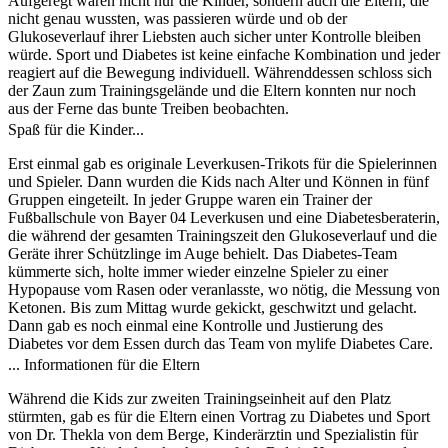
Aufgeregt waren nicht nur die Kinder, sondern auch die Eltern, die
nicht genau wussten, was passieren würde und ob der
Glukoseverlauf ihrer Liebsten auch sicher unter Kontrolle bleiben
würde. Sport und Diabetes ist keine einfache Kombination und jeder
reagiert auf die Bewegung individuell. Währenddessen schloss sich
der Zaun zum Trainingsgelände und die Eltern konnten nur noch
aus der Ferne das bunte Treiben beobachten.
Spaß für die Kinder...
Erst einmal gab es originale Leverkusen-Trikots für die Spielerinnen
und Spieler. Dann wurden die Kids nach Alter und Können in fünf
Gruppen eingeteilt. In jeder Gruppe waren ein Trainer der
Fußballschule von Bayer 04 Leverkusen und eine Diabetesberaterin,
die während der gesamten Trainingszeit den Glukoseverlauf und die
Geräte ihrer Schützlinge im Auge behielt. Das Diabetes-Team
kümmerte sich, holte immer wieder einzelne Spieler zu einer
Hypopause vom Rasen oder veranlasste, wo nötig, die Messung von
Ketonen. Bis zum Mittag wurde gekickt, geschwitzt und gelacht.
Dann gab es noch einmal eine Kontrolle und Justierung des
Diabetes vor dem Essen durch das Team von mylife Diabetes Care.
... Informationen für die Eltern
Während die Kids zur zweiten Trainingseinheit auf den Platz
stürmten, gab es für die Eltern einen Vortrag zu Diabetes und Sport
von Dr. Thekla von dem Berge, Kinderärztin und Spezialistin für