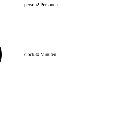
person
2 Personen
clock
30 Minuten