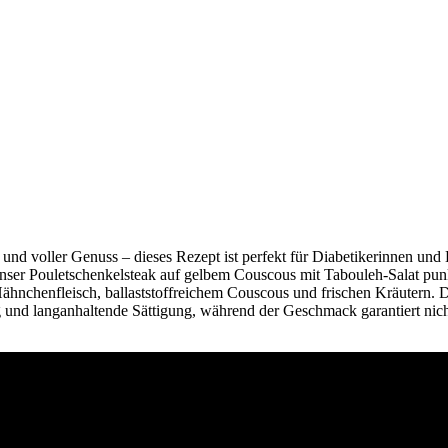
nd voller Genuss – dieses Rezept ist perfekt für Diabetikerinnen und 
ser Pouletschenkelsteak auf gelbem Couscous mit Tabouleh-Salat punkt
hnchenfleisch, ballaststoffreichem Couscous und frischen Kräutern. D
 und langanhaltende Sättigung, während der Geschmack garantiert nic