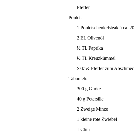
Pfeffer
Poulet:
1 Pouletschenkelsteak à ca. 2
2 EL Olivenöl
½ TL Paprika
½ TL Kreuzkümmel
Salz & Pfeffer zum Abschme
Tabouleh:
300 g Gurke
40 g Petersilie
2 Zweige Minze
1 kleine rote Zwiebel
1 Chili