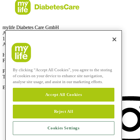
mylife Diabetes Care GmbH
Am Euro Platz 2
1120 Wien
Austria
Hotline:
0800 300 304
Fax:
+43 720 880 148
By clicking “Accept All Cookies”, you agree to the storing
Für Anrufe aus dem Ausland:
of cookies on your device to enhance site navigation,
Technik-Hotline:
+43 720 882 805
analyse site usage, and assist in our marketing efforts.
E-Mail:
service@mylife-diabetescare.at
Accept All Cookies
Reject All
Cookies Settings