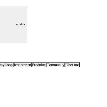
austria
 myLoop
Jetzt starten
Produkte
Community
Über uns