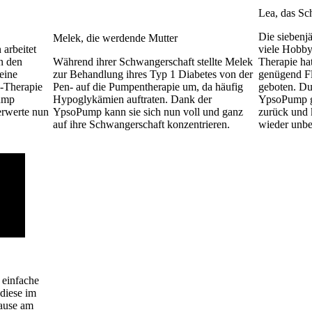
Lea, das Sc
Die siebenj
Melek, die werdende Mutter
 arbeitet
viele Hobby
n den
Während ihrer Schwangerschaft stellte Melek
Therapie ha
eine
zur Behandlung ihres Typ 1 Diabetes von der
genügend Fle
n-Therapie
Pen- auf die Pumpentherapie um, da häufig
geboten. Du
Pump
Hypoglykämien auftraten. Dank der
YpsoPump ge
erwerte nun
YpsoPump kann sie sich nun voll und ganz
zurück und k
auf ihre Schwangerschaft konzentrieren.
wieder unb
 einfache
 diese im
Hause am