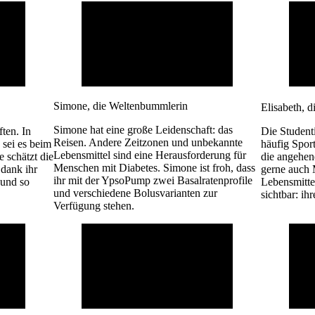
Simone, die Weltenbummlerin
Elisabeth, d
Simone hat eine große Leidenschaft: das
ten. In
Die Studenti
Reisen. Andere Zeitzonen und unbekannte
, sei es beim
häufig Spor
Lebensmittel sind eine Herausforderung für
 schätzt die
die angehen
Menschen mit Diabetes. Simone ist froh, dass
dank ihr
gerne auch 
ihr mit der YpsoPump zwei Basalratenprofile
 und so
Lebensmitte
und verschiedene Bolusvarianten zur
sichtbar: i
Verfügung stehen.