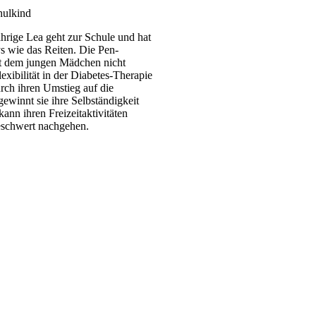
hulkind
ährige Lea geht zur Schule und hat
s wie das Reiten. Die Pen-
t dem jungen Mädchen nicht
xibilität in der Diabetes-Therapie
rch ihren Umstieg auf die
winnt sie ihre Selbständigkeit
ann ihren Freizeitaktivitäten
eschwert nachgehen.