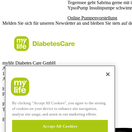
Tegernsee geht Sabrina gerne mit i
YpsoPump Insulinpumpe schwim
Online Pumpenvorstellung
Melden Sie sich für unseren Newsletter an und bleiben Sie stets auf 
mylife Diabetes Care GmbH
Am Euro Platz 2
1120 Wien
Austria
Hotline:
0800 300 304
Fax:
+43 720 880 148
By clicking “Accept All Cookies”, you agree to the storing
Für Anrufe aus dem Ausland:
of cookies on your device to enhance site navigation,
Technik-Hotline:
+43 720 882 805
analyse site usage, and assist in our marketing efforts.
E-Mail:
service@mylife-diabetescare.at
Accept All Cookies