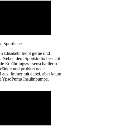
ie Sportliche
n Elisabeth treibt gerne und
t. Neben dem Sportstudio besucht
de Ernährungs­wissen­schaftlerin
Märkte und probiert neue
l aus. Immer mit dabei, aber kaum
hre YpsoPump Insulinpumpe.