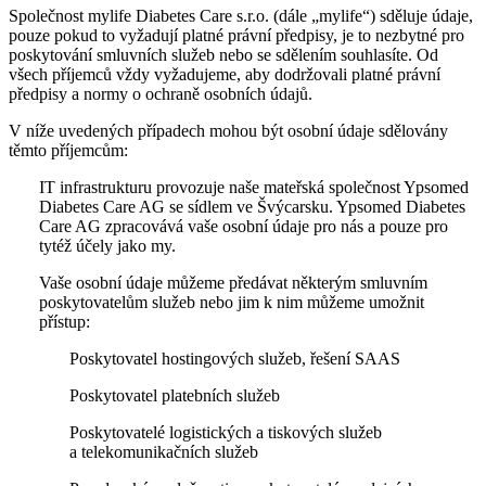
Společnost mylife Diabetes Care s.r.o. (dále „mylife“) sděluje údaje,
pouze pokud to vyžadují platné právní předpisy, je to nezbytné pro
poskytování smluvních služeb nebo se sdělením souhlasíte. Od
všech příjemců vždy vyžadujeme, aby dodržovali platné právní
předpisy a normy o ochraně osobních údajů.
V níže uvedených případech mohou být osobní údaje sdělovány
těmto příjemcům:
IT infrastrukturu provozuje naše mateřská společnost Ypsomed
Diabetes Care AG se sídlem ve Švýcarsku. Ypsomed Diabetes
Care AG zpracovává vaše osobní údaje pro nás a pouze pro
tytéž účely jako my.
Vaše osobní údaje můžeme předávat některým smluvním
poskytovatelům služeb nebo jim k nim můžeme umožnit
přístup:
Poskytovatel hostingových služeb, řešení SAAS
Poskytovatel platebních služeb
Poskytovatelé logistických a tiskových služeb
a telekomunikačních služeb