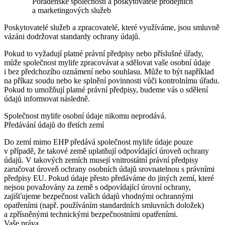
Poradenské společnosti a poskytovatelé prodejních
a marketingových služeb
Poskytovatelé služeb a zpracovatelé, které využíváme, jsou smluvně
vázáni dodržovat standardy ochrany údajů.
Pokud to vyžadují platné právní předpisy nebo příslušné úřady,
může společnost mylife zpracovávat a sdělovat vaše osobní údaje
i bez předchozího oznámení nebo souhlasu. Může to být například
na příkaz soudu nebo ke splnění povinnosti vůči kontrolnímu úřadu.
Pokud to umožňují platné právní předpisy, budeme vás o sdělení
údajů informovat následně.
Společnost mylife osobní údaje nikomu neprodává.
Předávání údajů do třetích zemí
Do zemí mimo EHP předává společnost mylife údaje pouze
v případě, že takové země uplatňují odpovídající úroveň ochrany
údajů. V takových zemích musejí vnitrostátní právní předpisy
zaručovat úroveň ochrany osobních údajů srovnatelnou s právními
předpisy EU. Pokud údaje přesto předáváme do jiných zemí, které
nejsou považovány za země s odpovídající úrovní ochrany,
zajišťujeme bezpečnost vašich údajů vhodnými ochrannými
opatřeními (např. používáním standardních smluvních doložek)
a zpřísněnými technickými bezpečnostními opatřeními.
Vaše práva