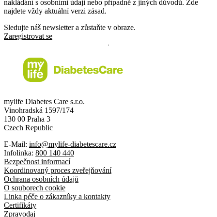
nakládání s osobními údaji nebo případně z jiných důvodů. Zde
najdete vždy aktuální verzi zásad.
Sledujte náš newsletter a zůstaňte v obraze.
Zaregistrovat se
mylife Diabetes Care s.r.o.
Vinohradská 1597/174
130 00 Praha 3
Czech Republic
E-Mail:
info@mylife-diabetescare.cz
Infolinka:
800 140 440
Bezpečnost informací
Koordinovaný proces zveřejňování
Ochrana osobních údajů
O souborech cookie
Linka péče o zákazníky a kontakty
Certifikáty
Zpravodaj