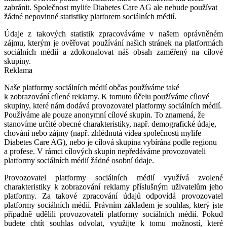
zabránit. Společnost mylife Diabetes Care AG ale nebude používat
žádné nepovinné statistiky platforem sociálních médií.
Údaje z takových statistik zpracováváme v našem oprávněném
zájmu, kterým je ověřovat používání našich stránek na platformách
sociálních médií a zdokonalovat náš obsah zaměřený na cílové
skupiny.
Reklama
Naše platformy sociálních médií občas používáme také
k zobrazování cílené reklamy. K tomuto účelu používáme cílové
skupiny, které nám dodává provozovatel platformy sociálních médií.
Používáme ale pouze anonymní cílové skupin. To znamená, že
stanovíme určité obecné charakteristiky, např. demografické údaje,
chování nebo zájmy (např. zhlédnutá videa společnosti mylife
Diabetes Care AG), nebo je cílová skupina vybírána podle regionu
a profese. V rámci cílových skupin nepředáváme provozovateli
platformy sociálních médií žádné osobní údaje.
Provozovatel platformy sociálních médií využívá zvolené
charakteristiky k zobrazování reklamy příslušným uživatelům jeho
platformy. Za takové zpracování údajů odpovídá provozovatel
platformy sociálních médií. Právním základem je souhlas, který jste
případně udělili provozovateli platformy sociálních médií. Pokud
budete chtít souhlas odvolat, využijte k tomu možností, které