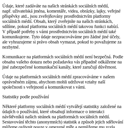
Údaje, které zadáváte na našich stránkách sociálních médií,
např. uživatelská jména, komentáře, videa, obrázky, lajky, veřejné
příspěvky atd., jsou zveřejňovány prostřednictvím platformy
sociálních médií. Obsah, který zveřejníte na našich stránkách,
sdílíme, pokud platforma sociálních médií takovou funkci nabízí.
V případě potřeby s vámi prostřednictvím sociálních médií také
komunikujeme. Tyto údaje nezpracováváme pro žádné jiné účely,
ale vyhrazujeme si právo obsah vymazat, pokud to považujeme za
nezbytné.
Komunikace na platformách sociálních médií není bezpečná. Podle
obsahu vašeho dotazu nebo požadavku vás případně odkážeme na
jiné zabezpečené komunikační kanály, které zaručují důvěrnost.
Údaje na platformách sociálních médií zpracováváme v našem
oprávněném zájmu, abychom mohli udržovat vztahy naší
společnosti s veřejností a komunikovat s vámi.
Statistiky podle používání
Některé platformy sociálních médií vytvářejí statistiky založené na
údajích o používání, které obsahují informace o interakci
návštěvníků našich stránek na platformách sociálních médií.
Sestavování těchto (anonymních) statistik a způsob jejich sdělování
můžeme ovlivnit pouze v omezené míře a nemůžeme mu zcela