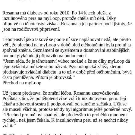
Rosanna má diabetes od roku 2010. Po 14 letech přešla z
inzulinového pera na myLoop, protože chtěla mít děti. Díky
přípravě na těhotenství získala Rosanna a její partner pocit jistoty, že
jsou na rodičovství připravení.
Těhotenství jako takové se podle ní sice naplánovat nedá, ale přesto
věří, že přechod na myLoop v době před otěhotněním byla pro ni ta
správná změna. Seznámení se systémem a dosahování stabilnějších
hodnot glykémie ji připravilo na budoucnost.
‘‘Jsem ráda, že je těhotenství vůbec možné a že se díky myLoop dá
lépe zvládat a můžete si ho užívat. Psychologická zátěž, kterou
představuje zvládání diabetu, a to už v době před otěhotněním, bývá
často přehlížena. Přitom je obrovská.’’
Přechod na myLoop
Už jenom představa, že změní léčbu, Rosannu znervózňovala.
Počítala s tím, že po těhotenství se vrátí k inzulinovému peru. Její
lékař a zdravotní sestra ji podporovali od samého začátku. Učit se
ale museli všichni, protože tehdy byl algoritmus ještě poměrně nový.
‘‘Přechod pro mě byl snadný, ale především to proběhlo mnohem
rychleji, než jsem čekala. K inzulinovému peru už se nechci nikdy
vrátit.’’