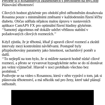
Přečtěte si o Rosanniných zkušenostech s přechodem na myLoop
Plánování těhotenství
Cílových hodnot glykémie pro období před otěhotněním dosahovala
Rosanna pouze s minimálními změnami v každodenním řízení léčby
diabetu. Občas udělala nějakou malou úpravu v nastaveních
aplikace CamAPS FX pro optimální řízení hladiny glykémie.
‘‘Samotný algoritmus mě dokáže udržet většinou stabilní v
požadovaných cílových rozmezích.’’
Když zjistila, že je těhotná, lékař jí upravil cílové rozmezí a zkrátil
intervaly mezi kontrolními návštěvami. Postupně byly
přizpůsobovány parametry jako hmotnost, sacharidový poměr a
další.
‘‘To nejlepší na tom bylo, že si můžete nastavit hodně nízké cílové
rozmezí, a přesto se vyvarovat hypoglykémie nebo se do ní dostávat
jen velmi výjimečně. Hlavně v noci probíhalo všechno bez
problémů.’’
Podívejte se na video s Rosannou, která v něm vypráví o tom, jak si
plánovala těhotenství, a má několik rad pro ženy, které také plánují
otěhotnět.