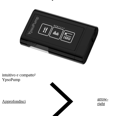
intuitivo e compatto¹
YpsoPump
arrow-
Approfondisci
right