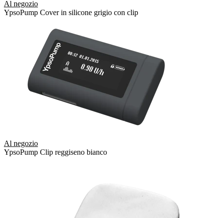
Al negozio
YpsoPump Cover in silicone grigio con clip
Al negozio
YpsoPump Clip reggiseno bianco