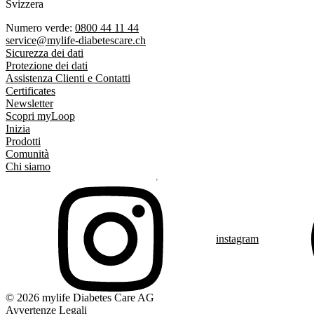
Svizzera
Numero verde:
0800 44 11 44
service@mylife-diabetescare.ch
Sicurezza dei dati
Protezione dei dati
Assistenza Clienti e Contatti
Certificates
Newsletter
Scopri myLoop
Inizia
Prodotti
Comunità
Chi siamo
instagram
© 2026 mylife Diabetes Care AG
Avvertenze Legali