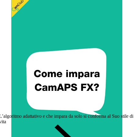
L’algoritmo adattativo e che impara da solo si conforma al Suo stile di
vita