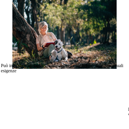
Può impostare un target glicemico personale basato sulle Sue attuali
esigenze