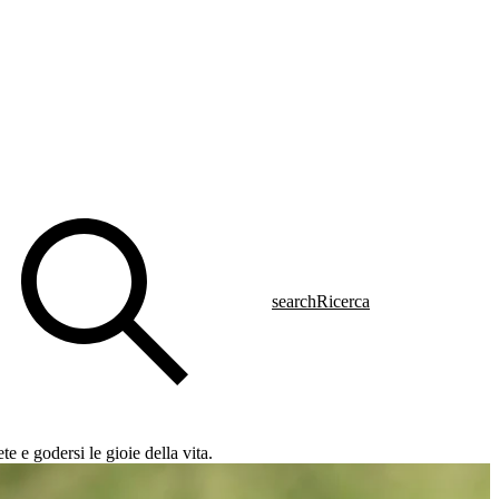
search
Ricerca
 e godersi le gioie della vita.
 missilistica e offre numerosi miglioramenti e benefici. Bisogna