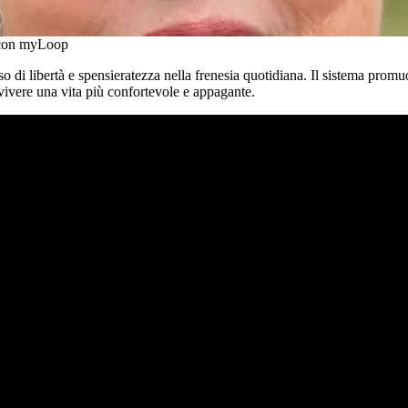
Susanne, diagnosi nel 2000
Leggere la storia di Susanne
a con myLoop
 di libertà e spensieratezza nella frenesia quotidiana. Il sistema promu
r vivere una vita più confortevole e appagante.