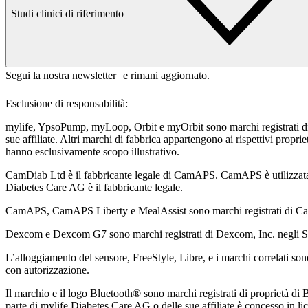
Studi clinici di riferimento
Segui la nostra newsletter e rimani aggiornato.
Esclusione di responsabilità:
mylife, YpsoPump, myLoop, Orbit e myOrbit sono marchi registrati d
sue affiliate. Altri marchi di fabbrica appartengono ai rispettivi propri
hanno esclusivamente scopo illustrativo.
CamDiab Ltd è il fabbricante legale di CamAPS. CamAPS è utilizzat
Diabetes Care AG è il fabbricante legale.
CamAPS, CamAPS Liberty e MealAssist sono marchi registrati di C
Dexcom e Dexcom G7 sono marchi registrati di Dexcom, Inc. negli Stati
L’alloggiamento del sensore, FreeStyle, Libre, e i marchi correlati son
con autorizzazione.
Il marchio e il logo Bluetooth® sono marchi registrati di proprietà di B
parte di mylife Diabetes Care AG o delle sue affiliate è concesso in li