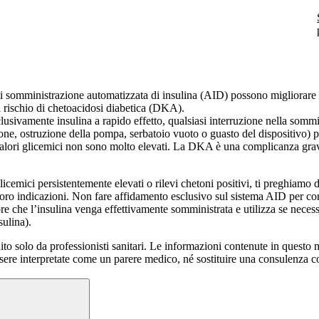
di somministrazione automatizzata di insulina (AID) possono migliorare s
l rischio di chetoacidosi diabetica (DKA).
lusivamente insulina a rapido effetto, qualsiasi interruzione nella sommi
one, ostruzione della pompa, serbatoio vuoto o guasto del dispositivo) 
alori glicemici non sono molto elevati. La DKA è una complicanza grav
glicemici persistentemente elevati o rilevi chetoni positivi, ti preghiamo
loro indicazioni. Non fare affidamento esclusivo sul sistema AID per cor
re che l’insulina venga effettivamente somministrata e utilizza se neces
sulina).
ito solo da professionisti sanitari. Le informazioni contenute in questo 
sere interpretate come un parere medico, né sostituire una consulenza co