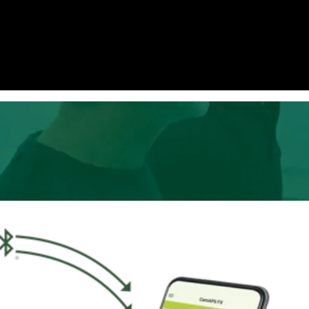
i glicemici in tempo reale assicurano
rofitti della tranquillità che Le
Lei e i Suoi caregiver*.
63%
2
in meno di carico mentale ed emozionale