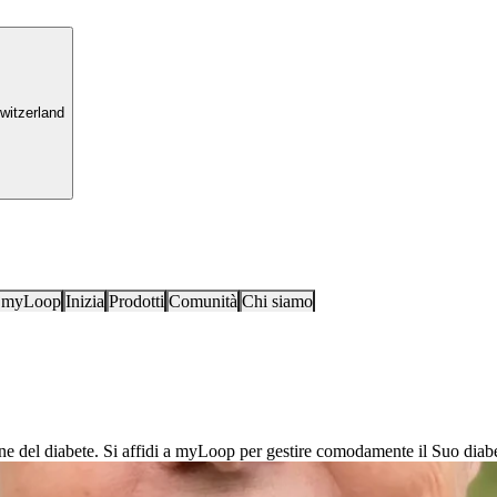
witzerland
i myLoop
Inizia
Prodotti
Comunità
Chi siamo
ne del diabete. Si affidi a myLoop per gestire comodamente il Suo diabete
‘‘L’uso di myLoop non è una scienza
avere il coraggio di provare.’’