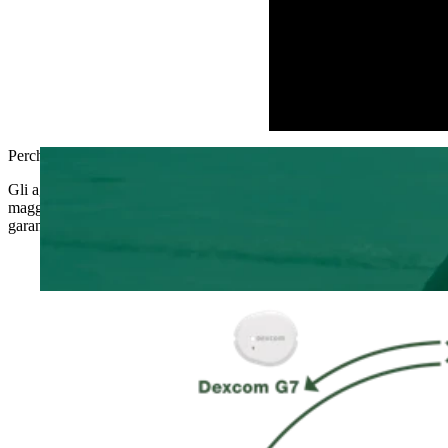
Perché le persone anziane scelgono myLoop
Gli aggiustamenti continui dell’erogazione dell’insulina in base ai dat
maggiore libertà per rimanere attivi oggi e potersi rilassare domani. App
garantisce il monitoraggio in remoto 24 ore su 24 e 7 giorni su 7, per 
0
1
episodi di grave ipoglicemia