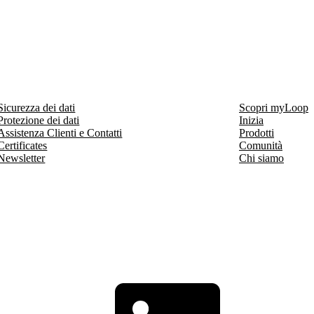
Sicurezza dei dati
Scopri myLoop
Protezione dei dati
Inizia
Assistenza Clienti e Contatti
Prodotti
Certificates
Comunità
Newsletter
Chi siamo