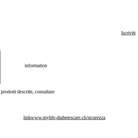
Iscriviti
information
prodotti descritti, consultare
link
www.mylife-diabetescare.ch/sicurezza