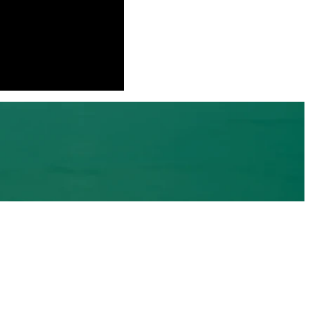
81.8%
3
tempo nell’intervallo target