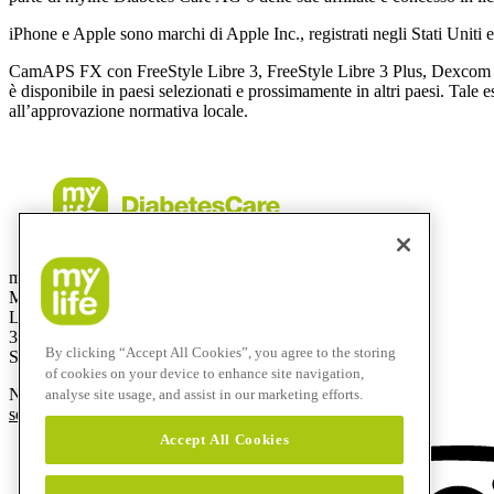
iPhone e Apple sono marchi di Apple Inc., registrati negli Stati Uniti e 
CamAPS FX con FreeStyle Libre 3, FreeStyle Libre 3 Plus, Dexcom G
è disponibile in paesi selezionati e prossimamente in altri paesi. Tale 
all’approvazione normativa locale.
mylife Diabetes Care AG
Mercato svizzero
Lyssachstrasse 40
3400 Burgdorf
By clicking “Accept All Cookies”, you agree to the storing
Svizzera
of cookies on your device to enhance site navigation,
Numero verde:
0800 44 11 44
analyse site usage, and assist in our marketing efforts.
service@mylife-diabetescare.ch
Accept All Cookies