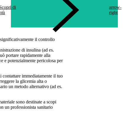
Scopri di
arrow-
più
right
ignificativamente il controllo
nistrazione di insulina (ad es.
può portare rapidamente alla
e e potenzialmente pericolosa per
 di contattare immediatamente il tuo
reggere la glicemia alta o
sario un metodo alternativo (ad es.
materiale sono destinate a scopi
n un professionista sanitario