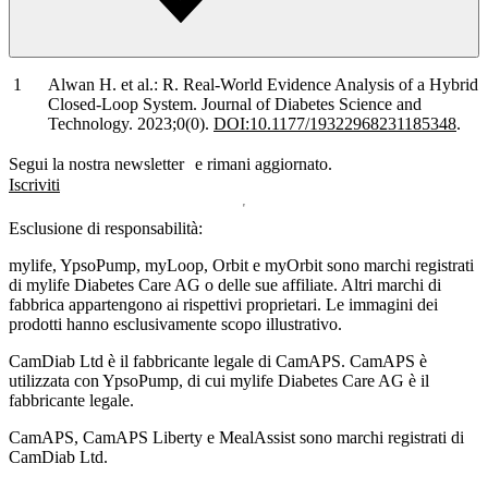
Alwan H. et al.: R. Real-World Evidence Analysis of a Hybrid
Closed-Loop System. Journal of Diabetes Science and
Technology. 2023;0(0).
DOI:10.1177/19322968231185348
.
Segui la nostra newsletter e rimani aggiornato.
Iscriviti
Esclusione di responsabilità:
mylife, YpsoPump, myLoop, Orbit e myOrbit sono marchi registrati
di mylife Diabetes Care AG o delle sue affiliate. Altri marchi di
fabbrica appartengono ai rispettivi proprietari. Le immagini dei
prodotti hanno esclusivamente scopo illustrativo.
CamDiab Ltd è il fabbricante legale di CamAPS. CamAPS è
utilizzata con YpsoPump, di cui mylife Diabetes Care AG è il
fabbricante legale.
CamAPS, CamAPS Liberty e MealAssist sono marchi registrati di
CamDiab Ltd.