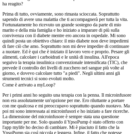
ha reagito?
Prima di tutto, ovviamente, sono rimasta scioccata. Soprattutto
sapendo di avere una malattia che ti accompagnerà per tutta la vita.
Fortunatamente ho ricevuto un grande sostegno da parte di mio
marito e della mia famiglia e ho iniziato a imparare di più sulla
convivenza con il diabete mentre ero ancora in ospedale. Mi sono
quindi posta un obiettivo chiaro: il mio diabete non deve impedirmi
di fare ciò che amo. Soprattutto non mi deve impedire di continuare
a nuotare. Ed è qui che è iniziato il lavoro vero e proprio. Pesare gli
alimenti, calcolare i carboidrati e le unità di insulina. All'epoca
seguivo la terapia insulinica convenzionale intensificata (TIC), che
prevede il controllo dei livelli di zucchero nel sangue più volte al
giorno, e dovevo calcolare tutto "a piedi". Negli ultimi anni gli
strumenti tecnici si sono evoluti molto.
Come è arrivato a myLoop?
Per i primi anni ho seguito una terapia con la penna. Il microinfusore
non era assolutamente un'opzione per me. Ero riluttante a portare
con me qualcosa e mi preoccupavo soprattutto quando nuotavo. Ma
poi mi sono interessata ai microinfusori e ho iniziato a fare ricerche.
La dimensione del microinfusore è sempre stata una questione
importante per me. Solo quando il YpsoPump è stato offerto con
l'app mylife ho deciso di cambiare. Mi è piaciuto il fatto che la
YpsoPump sia così piccola e leggera. Infine, il fatto che potesse