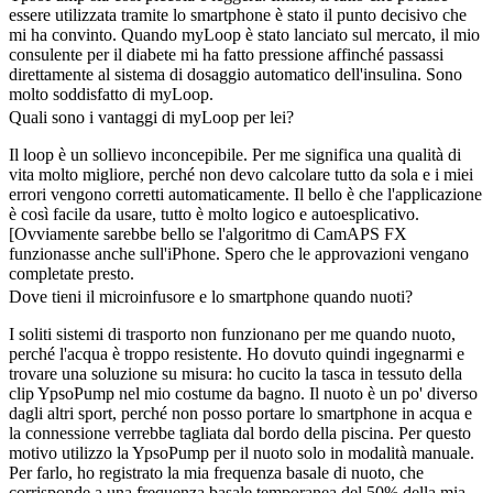
essere utilizzata tramite lo smartphone è stato il punto decisivo che
mi ha convinto. Quando myLoop è stato lanciato sul mercato, il mio
consulente per il diabete mi ha fatto pressione affinché passassi
direttamente al sistema di dosaggio automatico dell'insulina. Sono
molto soddisfatto di myLoop.
Quali sono i vantaggi di myLoop per lei?
Il loop è un sollievo inconcepibile. Per me significa una qualità di
vita molto migliore, perché non devo calcolare tutto da sola e i miei
errori vengono corretti automaticamente. Il bello è che l'applicazione
è così facile da usare, tutto è molto logico e autoesplicativo.
[Ovviamente sarebbe bello se l'algoritmo di CamAPS FX
funzionasse anche sull'iPhone. Spero che le approvazioni vengano
completate presto.
Dove tieni il microinfusore e lo smartphone quando nuoti?
I soliti sistemi di trasporto non funzionano per me quando nuoto,
perché l'acqua è troppo resistente. Ho dovuto quindi ingegnarmi e
trovare una soluzione su misura: ho cucito la tasca in tessuto della
clip YpsoPump nel mio costume da bagno. Il nuoto è un po' diverso
dagli altri sport, perché non posso portare lo smartphone in acqua e
la connessione verrebbe tagliata dal bordo della piscina. Per questo
motivo utilizzo la YpsoPump per il nuoto solo in modalità manuale.
Per farlo, ho registrato la mia frequenza basale di nuoto, che
corrisponde a una frequenza basale temporanea del 50% della mia