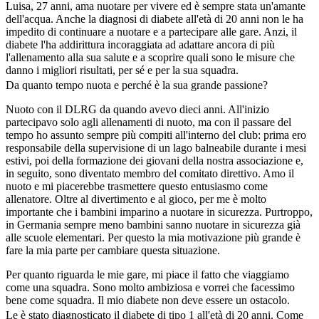
Luisa, 27 anni, ama nuotare per vivere ed è sempre stata un'amante
dell'acqua. Anche la diagnosi di diabete all'età di 20 anni non le ha
impedito di continuare a nuotare e a partecipare alle gare. Anzi, il
diabete l'ha addirittura incoraggiata ad adattare ancora di più
l'allenamento alla sua salute e a scoprire quali sono le misure che
danno i migliori risultati, per sé e per la sua squadra.
Da quanto tempo nuota e perché è la sua grande passione?
Nuoto con il DLRG da quando avevo dieci anni. All'inizio
partecipavo solo agli allenamenti di nuoto, ma con il passare del
tempo ho assunto sempre più compiti all'interno del club: prima ero
responsabile della supervisione di un lago balneabile durante i mesi
estivi, poi della formazione dei giovani della nostra associazione e,
in seguito, sono diventato membro del comitato direttivo. Amo il
nuoto e mi piacerebbe trasmettere questo entusiasmo come
allenatore. Oltre al divertimento e al gioco, per me è molto
importante che i bambini imparino a nuotare in sicurezza. Purtroppo,
in Germania sempre meno bambini sanno nuotare in sicurezza già
alle scuole elementari. Per questo la mia motivazione più grande è
fare la mia parte per cambiare questa situazione.
Per quanto riguarda le mie gare, mi piace il fatto che viaggiamo
come una squadra. Sono molto ambiziosa e vorrei che facessimo
bene come squadra. Il mio diabete non deve essere un ostacolo.
Le è stato diagnosticato il diabete di tipo 1 all'età di 20 anni. Come