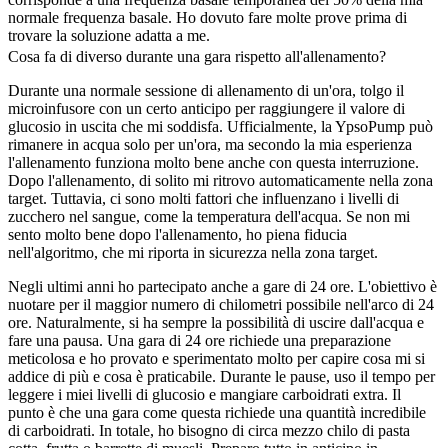
normale frequenza basale. Ho dovuto fare molte prove prima di
trovare la soluzione adatta a me.
Cosa fa di diverso durante una gara rispetto all'allenamento?
Durante una normale sessione di allenamento di un'ora, tolgo il
microinfusore con un certo anticipo per raggiungere il valore di
glucosio in uscita che mi soddisfa. Ufficialmente, la YpsoPump può
rimanere in acqua solo per un'ora, ma secondo la mia esperienza
l'allenamento funziona molto bene anche con questa interruzione.
Dopo l'allenamento, di solito mi ritrovo automaticamente nella zona
target. Tuttavia, ci sono molti fattori che influenzano i livelli di
zucchero nel sangue, come la temperatura dell'acqua. Se non mi
sento molto bene dopo l'allenamento, ho piena fiducia
nell'algoritmo, che mi riporta in sicurezza nella zona target.
Negli ultimi anni ho partecipato anche a gare di 24 ore. L'obiettivo è
nuotare per il maggior numero di chilometri possibile nell'arco di 24
ore. Naturalmente, si ha sempre la possibilità di uscire dall'acqua e
fare una pausa. Una gara di 24 ore richiede una preparazione
meticolosa e ho provato e sperimentato molto per capire cosa mi si
addice di più e cosa è praticabile. Durante le pause, uso il tempo per
leggere i miei livelli di glucosio e mangiare carboidrati extra. Il
punto è che una gara come questa richiede una quantità incredibile
di carboidrati. In totale, ho bisogno di circa mezzo chilo di pasta