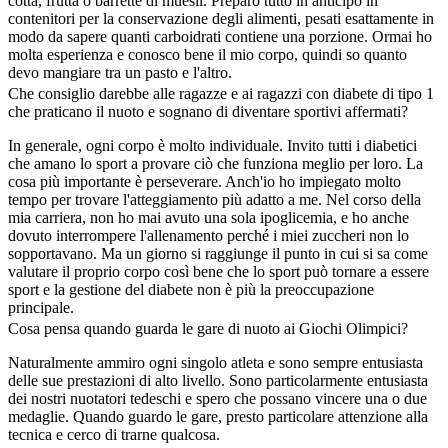
cotta, frutta o barrette di muesli. Preparo tutto in anticipo in
contenitori per la conservazione degli alimenti, pesati esattamente in
modo da sapere quanti carboidrati contiene una porzione. Ormai ho
molta esperienza e conosco bene il mio corpo, quindi so quanto
devo mangiare tra un pasto e l'altro.
Che consiglio darebbe alle ragazze e ai ragazzi con diabete di tipo 1
che praticano il nuoto e sognano di diventare sportivi affermati?
In generale, ogni corpo è molto individuale. Invito tutti i diabetici
che amano lo sport a provare ciò che funziona meglio per loro. La
cosa più importante è perseverare. Anch'io ho impiegato molto
tempo per trovare l'atteggiamento più adatto a me. Nel corso della
mia carriera, non ho mai avuto una sola ipoglicemia, e ho anche
dovuto interrompere l'allenamento perché i miei zuccheri non lo
sopportavano. Ma un giorno si raggiunge il punto in cui si sa come
valutare il proprio corpo così bene che lo sport può tornare a essere
sport e la gestione del diabete non è più la preoccupazione
principale.
Cosa pensa quando guarda le gare di nuoto ai Giochi Olimpici?
Naturalmente ammiro ogni singolo atleta e sono sempre entusiasta
delle sue prestazioni di alto livello. Sono particolarmente entusiasta
dei nostri nuotatori tedeschi e spero che possano vincere una o due
medaglie. Quando guardo le gare, presto particolare attenzione alla
tecnica e cerco di trarne qualcosa.