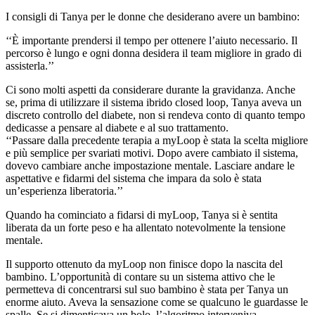
I consigli di Tanya per le donne che desiderano avere un bambino:
‘‘È importante prendersi il tempo per ottenere l’aiuto necessario. Il
percorso è lungo e ogni donna desidera il team migliore in grado di
assisterla.’’
Ci sono molti aspetti da considerare durante la gravidanza. Anche
se, prima di utilizzare il sistema ibrido closed loop, Tanya aveva un
discreto controllo del diabete, non si rendeva conto di quanto tempo
dedicasse a pensare al diabete e al suo trattamento.
‘‘Passare dalla precedente terapia a myLoop è stata la scelta migliore
e più semplice per svariati motivi. Dopo avere cambiato il sistema,
dovevo cambiare anche impostazione mentale. Lasciare andare le
aspettative e fidarmi del sistema che impara da solo è stata
un’esperienza liberatoria.’’
Quando ha cominciato a fidarsi di myLoop, Tanya si è sentita
liberata da un forte peso e ha allentato notevolmente la tensione
mentale.
Il supporto ottenuto da myLoop non finisce dopo la nascita del
bambino. L’opportunità di contare su un sistema attivo che le
permetteva di concentrarsi sul suo bambino è stata per Tanya un
enorme aiuto. Aveva la sensazione come se qualcuno le guardasse le
spalle. Se si dimenticava un bolo, l’algoritmo interveniva