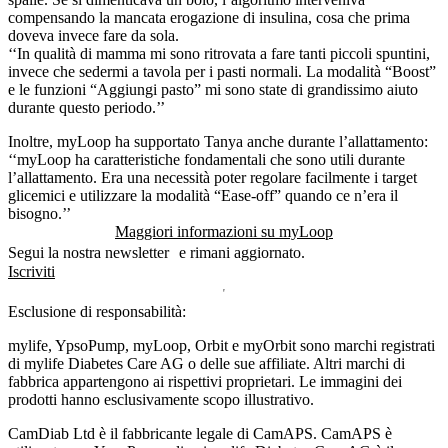
compensando la mancata erogazione di insulina, cosa che prima
doveva invece fare da sola.
‘‘In qualità di mamma mi sono ritrovata a fare tanti piccoli spuntini,
invece che sedermi a tavola per i pasti normali. La modalità “Boost”
e le funzioni “Aggiungi pasto” mi sono state di grandissimo aiuto
durante questo periodo.’’
Inoltre, myLoop ha supportato Tanya anche durante l’allattamento:
‘‘myLoop ha caratteristiche fondamentali che sono utili durante
l’allattamento. Era una necessità poter regolare facilmente i target
glicemici e utilizzare la modalità “Ease-off” quando ce n’era il
bisogno.’’
Maggiori informazioni su myLoop
Segui la nostra newsletter e rimani aggiornato.
Iscriviti
Esclusione di responsabilità:
mylife, YpsoPump, myLoop, Orbit e myOrbit sono marchi registrati
di mylife Diabetes Care AG o delle sue affiliate. Altri marchi di
fabbrica appartengono ai rispettivi proprietari. Le immagini dei
prodotti hanno esclusivamente scopo illustrativo.
CamDiab Ltd è il fabbricante legale di CamAPS. CamAPS è