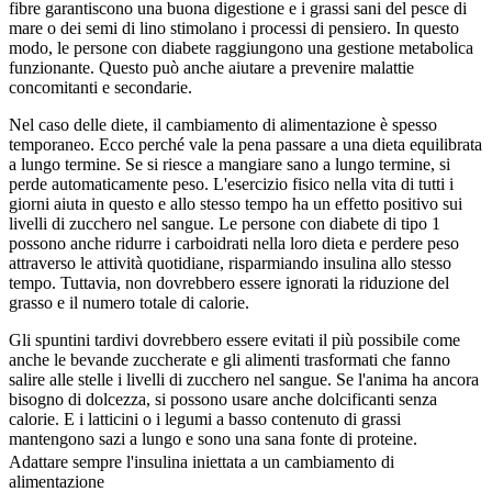
fibre garantiscono una buona digestione e i grassi sani del pesce di
mare o dei semi di lino stimolano i processi di pensiero. In questo
modo, le persone con diabete raggiungono una gestione metabolica
funzionante. Questo può anche aiutare a prevenire malattie
concomitanti e secondarie.
Nel caso delle diete, il cambiamento di alimentazione è spesso
temporaneo. Ecco perché vale la pena passare a una dieta equilibrata
a lungo termine. Se si riesce a mangiare sano a lungo termine, si
perde automaticamente peso. L'esercizio fisico nella vita di tutti i
giorni aiuta in questo e allo stesso tempo ha un effetto positivo sui
livelli di zucchero nel sangue. Le persone con diabete di tipo 1
possono anche ridurre i carboidrati nella loro dieta e perdere peso
attraverso le attività quotidiane, risparmiando insulina allo stesso
tempo. Tuttavia, non dovrebbero essere ignorati la riduzione del
grasso e il numero totale di calorie.
Gli spuntini tardivi dovrebbero essere evitati il più possibile come
anche le bevande zuccherate e gli alimenti trasformati che fanno
salire alle stelle i livelli di zucchero nel sangue. Se l'anima ha ancora
bisogno di dolcezza, si possono usare anche dolcificanti senza
calorie. E i latticini o i legumi a basso contenuto di grassi
mantengono sazi a lungo e sono una sana fonte di proteine.
Adattare sempre l'insulina iniettata a un cambiamento di
alimentazione