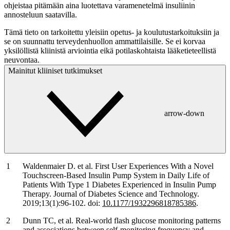
ohjeistaa pitämään aina luotettava varamenetelmä insuliinin
annosteluun saatavilla.
Tämä tieto on tarkoitettu yleisiin opetus- ja koulutustarkoituksiin ja
se on suunnattu terveydenhuollon ammattilaisille. Se ei korvaa
yksilöllistä kliinistä arviointia eikä potilaskohtaista lääketieteellistä
neuvontaa.
Mainitut kliiniset tutkimukset
arrow-down
Waldenmaier D. et al. First User Experiences With a Novel
Touchscreen-Based Insulin Pump System in Daily Life of
Patients With Type 1 Diabetes Experienced in Insulin Pump
Therapy. Journal of Diabetes Science and Technology.
2019;13(1):96-102. doi:
10.1177/1932296818785386
.
Dunn TC, et al. Real-world flash glucose monitoring patterns
and associations between self-monitoring frequency and