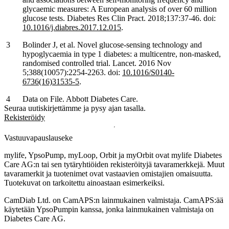
glycaemic measures: A European analysis of over 60 million
glucose tests. Diabetes Res Clin Pract. 2018;137:37-46. doi:
10.1016/j.diabres.2017.12.015
.
Bolinder J, et al. Novel glucose-sensing technology and
hypoglycaemia in type 1 diabetes: a multicentre, non-masked,
randomised controlled trial. Lancet. 2016 Nov
5;388(10057):2254-2263. doi:
10.1016/S0140-
6736(16)31535-5
.
Data on File. Abbott Diabetes Care.
Seuraa uutiskirjettämme ja pysy ajan tasalla.
Rekisteröidy
Vastuuvapauslauseke
mylife, YpsoPump, myLoop, Orbit ja myOrbit ovat mylife Diabetes
Care AG:n tai sen tytäryhtiöiden rekisteröityjä tavaramerkkejä. Muut
tavaramerkit ja tuotenimet ovat vastaavien omistajien omaisuutta.
Tuotekuvat on tarkoitettu ainoastaan esimerkeiksi.
CamDiab Ltd. on CamAPS:n lainmukainen valmistaja. CamAPS:ää
käytetään YpsoPumpin kanssa, jonka lainmukainen valmistaja on
Diabetes Care AG.