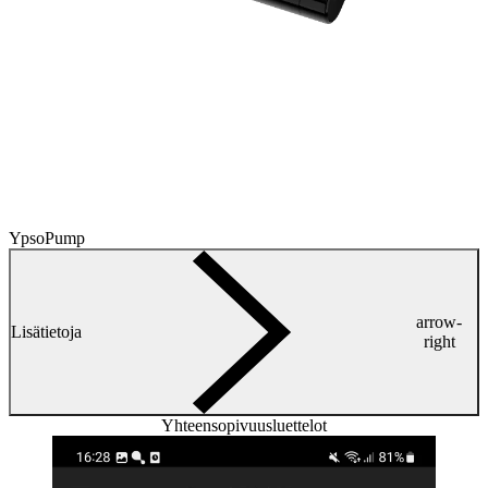
YpsoPump
arrow-
Lisätietoja
right
Yhteensopivuusluettelot