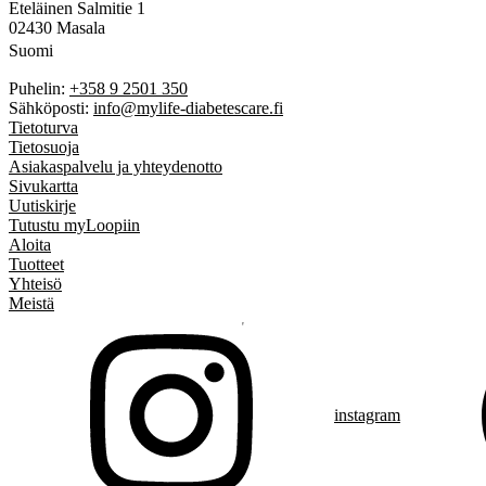
Eteläinen Salmitie 1
02430 Masala
Suomi
Puhelin:
+358 9 2501 350
Sähköposti:
info@mylife-diabetescare.fi
Tietoturva
Tietosuoja
Asiakaspalvelu ja yhteydenotto
Sivukartta
Uutiskirje
Tutustu myLoopiin
Aloita
Tuotteet
Yhteisö
Meistä
instagram