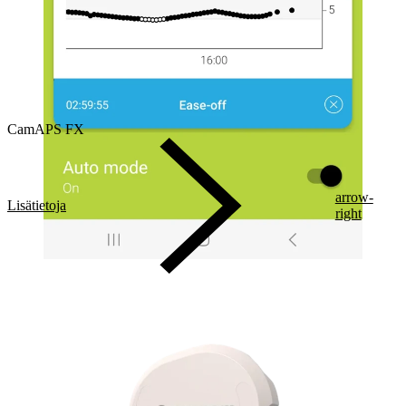
CamAPS FX
arrow-
Lisätietoja
right