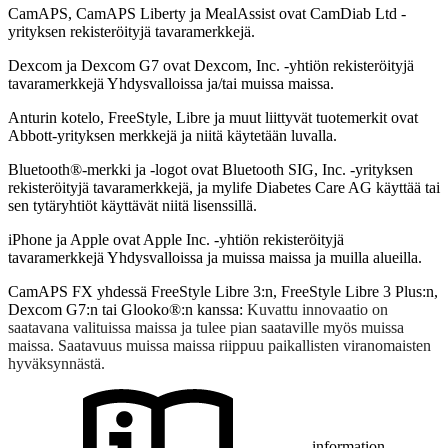
CamAPS, CamAPS Liberty ja MealAssist ovat CamDiab Ltd -
yrityksen rekisteröityjä tavaramerkkejä.
Dexcom ja Dexcom G7 ovat Dexcom, Inc. -yhtiön rekisteröityjä
tavaramerkkejä Yhdysvalloissa ja/tai muissa maissa.
Anturin kotelo, FreeStyle, Libre ja muut liittyvät tuotemerkit ovat
Abbott-yrityksen merkkejä ja niitä käytetään luvalla.
Bluetooth®-merkki ja -logot ovat Bluetooth SIG, Inc. -yrityksen
rekisteröityjä tavaramerkkejä, ja mylife Diabetes Care AG käyttää tai
sen tytäryhtiöt käyttävät niitä lisenssillä.
iPhone ja Apple ovat Apple Inc. -yhtiön rekisteröityjä
tavaramerkkejä Yhdysvalloissa ja muissa maissa ja muilla alueilla.
CamAPS FX yhdessä FreeStyle Libre 3:n, FreeStyle Libre 3 Plus:n,
Dexcom G7:n tai Glooko®:n kanssa:
Kuvattu innovaatio on
saatavana valituissa maissa ja tulee pian saataville myös muissa
maissa. Saatavuus muissa maissa riippuu paikallisten viranomaisten
hyväksynnästä.
information