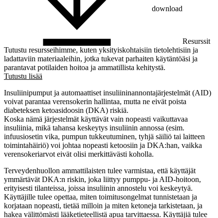
download
Resurssit
Tutustu resursseihimme, kuten yksityiskohtaisiin tietolehtisiin ja
ladattaviin materiaaleihin, jotka tukevat parhaiten käytäntöäsi ja
parantavat potilaiden hoitoa ja ammatillista kehitystä.
Tutustu lisää
Insuliinipumput ja automaattiset insuliininannontajärjestelmät (AID)
voivat parantaa verensokerin hallintaa, mutta ne eivät poista
diabeteksen ketoasidoosin (DKA) riskiä.
Koska nämä järjestelmät käyttävät vain nopeasti vaikuttavaa
insuliinia, mikä tahansa keskeytys insuliinin annossa (esim.
infuusiosetin vika, pumpun tukkeutuminen, tyhjä säiliö tai laitteen
toimintahäiriö) voi johtaa nopeasti ketoosiin ja DKA:han, vaikka
verensokeriarvot eivät olisi merkittävästi koholla.
Terveydenhuollon ammattilaisten tulee varmistaa, että käyttäjät
ymmärtävät DKA:n riskin, joka liittyy pumppu- ja AID-hoitoon,
erityisesti tilanteissa, joissa insuliinin annostelu voi keskeytyä.
Käyttäjille tulee opettaa, miten toimitusongelmat tunnistetaan ja
korjataan nopeasti, tietää milloin ja miten ketoneja tarkistetaan, ja
hakea välittömästi lääketieteellistä apua tarvittaessa. Käyttäjiä tulee