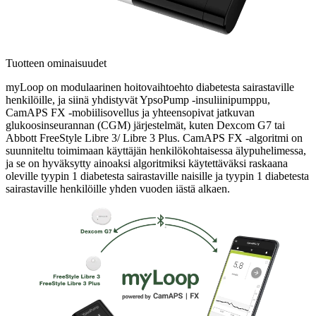
Tuotteen ominaisuudet
myLoop on modulaarinen hoitovaihtoehto diabetesta sairastaville
henkilöille, ja siinä yhdistyvät YpsoPump -insuliinipumppu,
CamAPS FX -mobiilisovellus ja yhteensopivat jatkuvan
glukoosinseurannan (CGM) järjestelmät, kuten Dexcom G7 tai
Abbott FreeStyle Libre 3/ Libre 3 Plus. CamAPS FX -algoritmi on
suunniteltu toimimaan käyttäjän henkilökohtaisessa älypuhelimessa,
ja se on hyväksytty ainoaksi algoritmiksi käytettäväksi raskaana
oleville tyypin 1 diabetesta sairastaville naisille ja tyypin 1 diabetesta
sairastaville henkilöille yhden vuoden iästä alkaen.