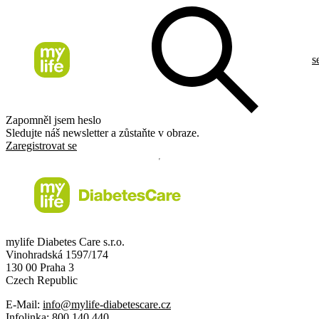
s
Zapomněl jsem heslo
Sledujte náš newsletter a zůstaňte v obraze.
Zaregistrovat se
mylife Diabetes Care s.r.o.
Vinohradská 1597/174
130 00 Praha 3
Czech Republic
E-Mail:
info@mylife-diabetescare.cz
Infolinka:
800 140 440