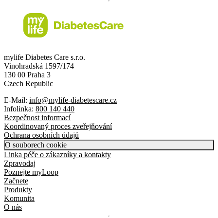
mylife Diabetes Care s.r.o.
Vinohradská 1597/174
130 00 Praha 3
Czech Republic
E-Mail:
info@mylife-diabetescare.cz
Infolinka:
800 140 440
Bezpečnost informací
Koordinovaný proces zveřejňování
Ochrana osobních údajů
O souborech cookie
Linka péče o zákazníky a kontakty
Zpravodaj
Poznejte myLoop
Začnete
Produkty
Komunita
O nás