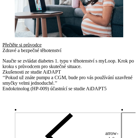
Přečtěte si průvodce
Zdravé a bezpečné těhotenství
Naučte se zvládat diabetes 1. typu v těhotenství s myLoop. Krok po
kroku s průvodcem pro skutečné situace.
Zkušenosti ze studie AiDAPT
‘‘Pokud už znáte pumpu a CGM, bude pro vás používání uzavřené
smyčky velmi jednoduché.’’
Endokrinolog (HP-009) účastnící se studie AiDAPT5
arrow-