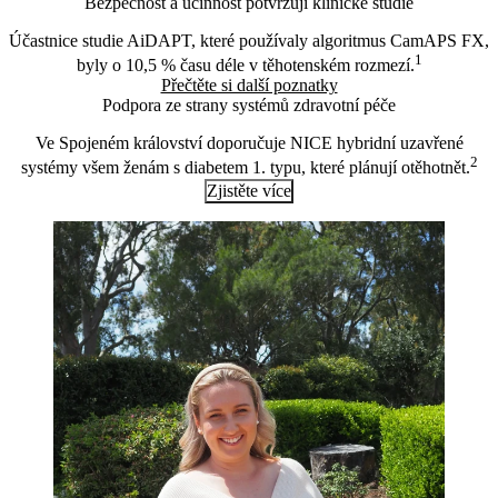
Bezpečnost a účinnost potvrzují klinické studie
Účastnice studie AiDAPT, které používaly algoritmus CamAPS FX,
1
byly o 10,5 % času déle v těhotenském rozmezí.
Přečtěte si další poznatky
Podpora ze strany systémů zdravotní péče
Ve Spojeném království doporučuje NICE hybridní uzavřené
2
systémy všem ženám s diabetem 1. typu, které plánují otěhotnět.
Zjistěte více