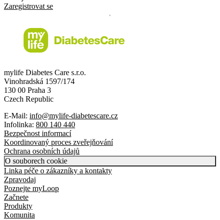
Zaregistrovat se
mylife Diabetes Care s.r.o.
Vinohradská 1597/174
130 00 Praha 3
Czech Republic
E-Mail:
info@mylife-diabetescare.cz
Infolinka:
800 140 440
Bezpečnost informací
Koordinovaný proces zveřejňování
Ochrana osobních údajů
O souborech cookie
Linka péče o zákazníky a kontakty
Zpravodaj
Poznejte myLoop
Začnete
Produkty
Komunita