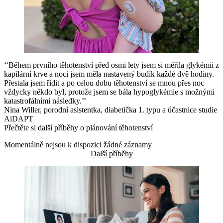
‘‘Během prvního těhotenství před osmi lety jsem si měřila glykémii z
kapilární krve a noci jsem měla nastavený budík každé dvě hodiny.
Přestala jsem řídit a po celou dobu těhotenství se mnou přes noc
vždycky někdo byl, protože jsem se bála hypoglykémie s možnými
katastrofálními následky.’’
Nina Willer, porodní asistentka, diabetička 1. typu a účastnice studie
AiDAPT
Přečtěte si další příběhy o plánování těhotenství
Momentálně nejsou k dispozici žádné záznamy
Další příběhy