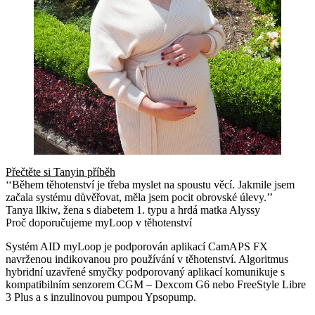
Přečtěte si Tanyin příběh
‘‘Během těhotenství je třeba myslet na spoustu věcí. Jakmile jsem
začala systému důvěřovat, měla jsem pocit obrovské úlevy.’’
Tanya llkiw, žena s diabetem 1. typu a hrdá matka Alyssy
Proč doporučujeme myLoop v těhotenství
Systém AID myLoop je podporován aplikací CamAPS FX
navrženou indikovanou pro používání v těhotenství. Algoritmus
hybridní uzavřené smyčky podporovaný aplikací komunikuje s
kompatibilním senzorem CGM – Dexcom G6 nebo FreeStyle Libre
3 Plus a s inzulinovou pumpou Ypsopump.