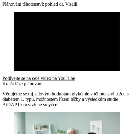
Plánování těhotenství: pohled dr. Visalli
Podívejte se na celé video na YouTube
Kratší fáze plánování
Věnujeme se mj. cílovým hodnotám glykémie v těhotenství u žen s
diabetem 1. typu, možnostem řízení léčby a výsledkům studie
AiDAPT o uzavřené smyčce.