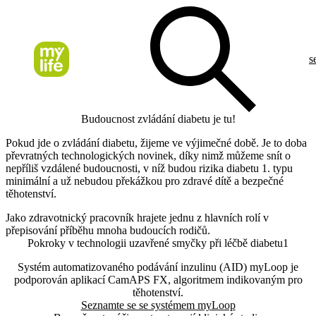
s
Budoucnost zvládání diabetu je tu!
Pokud jde o zvládání diabetu, žijeme ve výjimečné době. Je to doba
převratných technologických novinek, díky nimž můžeme snít o
nepříliš vzdálené budoucnosti, v níž budou rizika diabetu 1. typu
minimální a už nebudou překážkou pro zdravé dítě a bezpečné
těhotenství.
Jako zdravotnický pracovník hrajete jednu z hlavních rolí v
přepisování příběhu mnoha budoucích rodičů.
Pokroky v technologii uzavřené smyčky při léčbě diabetu1
Systém automatizovaného podávání inzulinu (AID) myLoop je
podporován aplikací CamAPS FX, algoritmem indikovaným pro
těhotenství.
Seznamte se se systémem myLoop