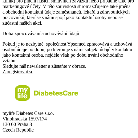
klinik) pro plnění našich smluvních závazků nebo případně také pro
marketingové účely. V této souvislosti shromažďujeme také jména
a obchodní kontaktní údaje zaměstnanců, lékařů a zdravotnických
pracovníků, kteří se s námi spojí jako kontaktní osoby nebo se
zúčastní našich akcí.
Doba zpracovávání a uchovávání údajů
Pokud je to nezbytné, společnost Ypsomed zpracovává a uchovává
osobní údaje po dobu, po kterou je s námi subjekt údajů v kontaktu
jako kontaktní osoba, nejdéle však po dobu trvání obchodního
vztahu.
Sledujte náš newsletter a zůstaňte v obraze.
Zaregistrovat se
mylife Diabetes Care s.r.o.
Vinohradská 1597/174
130 00 Praha 3
Czech Republic