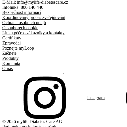
E-Mail:
info@mylife-diabetescare.cz
Infolinka:
800 140 440
Bezpečnost informací
Koordinovaný proces zveřejňování
Ochrana osobních údajů
O souborech cookie
Linka péče o zákazníky a kontakty
Certifikáty
Zpravodaj
Poznejte myLoop
Začnete
Produkty
Komunita
O nás
instagram
© 2026 mylife Diabetes Care AG
Podmínky poskytování služeb