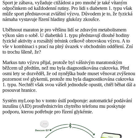
Sport je zábava, vyžaduje ctižádost a pro mnohé je také vítaným
odpočinkem od každodenní rutiny. Pro lidi s diabetem 1. typu však
může sport představovat zvláštní výzvu. Důvodem je to, že fyzická
námaha vystavuje řízení hladiny glukózy zkoušce.
Uběhnout maraton je pro většinu lidí se zdravým metabolismem
výkon sám o sobě. U diabetiků 1. typu představují dlouhé hodiny
fyzické aktivity a rozsáhlý trénink celkově obrovskou výzvu. A to
vše v kombinaci s prací na plný úvazek v obchodním oddělení. Zní
to trochu šíleně, že?
Markus tuto výzvu přijal, protože byl vášnivým maratonským
běžcem už předtím, než mu byla diagnostikována cukrovka. Před
osmi lety se dozvěděl, že od nynějška bude muset věnovat zvýšenou
pozornost své glykemii, protože mu byla diagnostikována cukrovka
1. typu. Nechtěl však svou vášeň jednoduše opustit, chtěl běhat dál a
posouvat hranice.
Systém myLoop ho v tomto úsilí podporuje: automatické podávání
inzulínu (AID) prostřednictvím chytrého telefonu mu poskytuje
podporu, kterou potřebuje pro řízení glykémie.