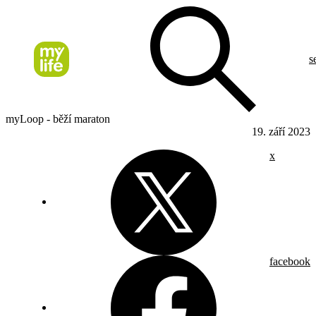
s
myLoop - běží maraton
19. září 2023
x
facebook