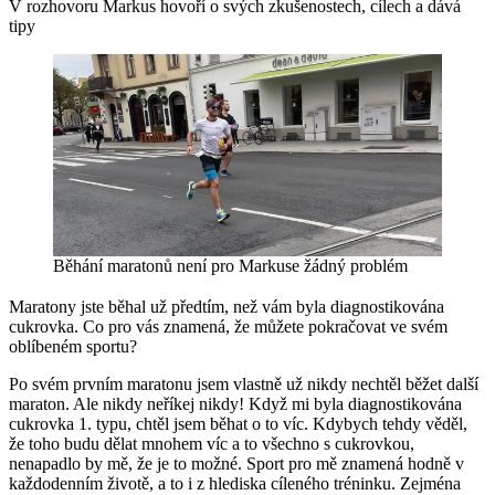
V rozhovoru Markus hovoří o svých zkušenostech, cílech a dává
tipy
Běhání maratonů není pro Markuse žádný problém
Maratony jste běhal už předtím, než vám byla diagnostikována
cukrovka. Co pro vás znamená, že můžete pokračovat ve svém
oblíbeném sportu?
Po svém prvním maratonu jsem vlastně už nikdy nechtěl běžet další
maraton. Ale nikdy neříkej nikdy! Když mi byla diagnostikována
cukrovka 1. typu, chtěl jsem běhat o to víc. Kdybych tehdy věděl,
že toho budu dělat mnohem víc a to všechno s cukrovkou,
nenapadlo by mě, že je to možné. Sport pro mě znamená hodně v
každodenním životě, a to i z hlediska cíleného tréninku. Zejména