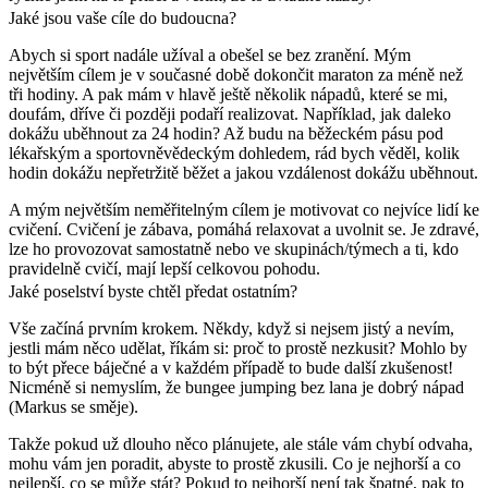
Jaké jsou vaše cíle do budoucna?
Abych si sport nadále užíval a obešel se bez zranění. Mým
největším cílem je v současné době dokončit maraton za méně než
tři hodiny. A pak mám v hlavě ještě několik nápadů, které se mi,
doufám, dříve či později podaří realizovat. Například, jak daleko
dokážu uběhnout za 24 hodin? Až budu na běžeckém pásu pod
lékařským a sportovněvědeckým dohledem, rád bych věděl, kolik
hodin dokážu nepřetržitě běžet a jakou vzdálenost dokážu uběhnout.
A mým největším neměřitelným cílem je motivovat co nejvíce lidí ke
cvičení. Cvičení je zábava, pomáhá relaxovat a uvolnit se. Je zdravé,
lze ho provozovat samostatně nebo ve skupinách/týmech a ti, kdo
pravidelně cvičí, mají lepší celkovou pohodu.
Jaké poselství byste chtěl předat ostatním?
Vše začíná prvním krokem. Někdy, když si nejsem jistý a nevím,
jestli mám něco udělat, říkám si: proč to prostě nezkusit? Mohlo by
to být přece báječné a v každém případě to bude další zkušenost!
Nicméně si nemyslím, že bungee jumping bez lana je dobrý nápad
(Markus se směje).
Takže pokud už dlouho něco plánujete, ale stále vám chybí odvaha,
mohu vám jen poradit, abyste to prostě zkusili. Co je nejhorší a co
nejlepší, co se může stát? Pokud to nejhorší není tak špatné, pak to