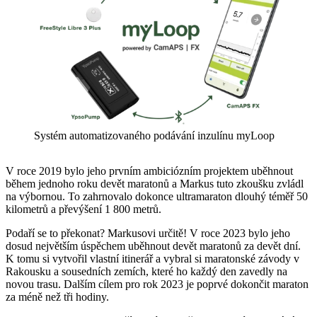
Systém automatizovaného podávání inzulínu myLoop
V roce 2019 bylo jeho prvním ambiciózním projektem uběhnout
během jednoho roku devět maratonů a Markus tuto zkoušku zvládl
na výbornou. To zahrnovalo dokonce ultramaraton dlouhý téměř 50
kilometrů a převýšení 1 800 metrů.
Podaří se to překonat? Markusovi určitě! V roce 2023 bylo jeho
dosud největším úspěchem uběhnout devět maratonů za devět dní.
K tomu si vytvořil vlastní itinerář a vybral si maratonské závody v
Rakousku a sousedních zemích, které ho každý den zavedly na
novou trasu. Dalším cílem pro rok 2023 je poprvé dokončit maraton
za méně než tři hodiny.