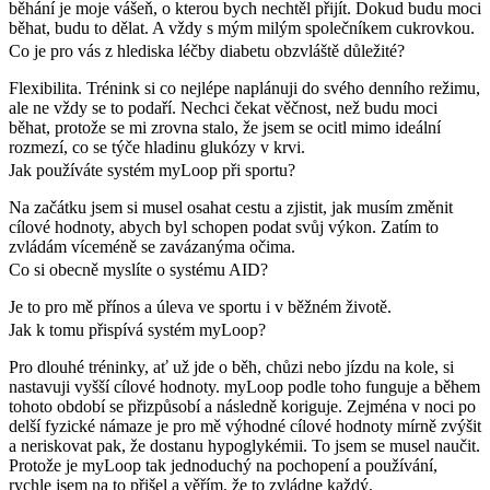
běhání je moje vášeň, o kterou bych nechtěl přijít. Dokud budu moci
běhat, budu to dělat. A vždy s mým milým společníkem cukrovkou.
Co je pro vás z hlediska léčby diabetu obzvláště důležité?
Flexibilita. Trénink si co nejlépe naplánuji do svého denního režimu,
ale ne vždy se to podaří. Nechci čekat věčnost, než budu moci
běhat, protože se mi zrovna stalo, že jsem se ocitl mimo ideální
rozmezí, co se týče hladinu glukózy v krvi.
Jak používáte systém myLoop při sportu?
Na začátku jsem si musel osahat cestu a zjistit, jak musím změnit
cílové hodnoty, abych byl schopen podat svůj výkon. Zatím to
zvládám víceméně se zavázanýma očima.
Co si obecně myslíte o systému AID?
Je to pro mě přínos a úleva ve sportu i v běžném životě.
Jak k tomu přispívá systém myLoop?
Pro dlouhé tréninky, ať už jde o běh, chůzi nebo jízdu na kole, si
nastavuji vyšší cílové hodnoty. myLoop podle toho funguje a během
tohoto období se přizpůsobí a následně koriguje. Zejména v noci po
delší fyzické námaze je pro mě výhodné cílové hodnoty mírně zvýšit
a neriskovat pak, že dostanu hypoglykémii. To jsem se musel naučit.
Protože je myLoop tak jednoduchý na pochopení a používání,
rychle jsem na to přišel a věřím, že to zvládne každý.