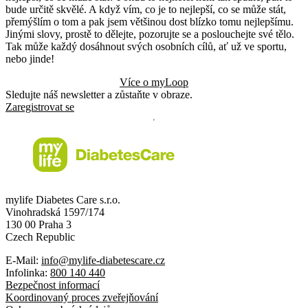
bude určitě skvělé. A když vím, co je to nejlepší, co se může stát,
přemýšlím o tom a pak jsem většinou dost blízko tomu nejlepšímu.
Jinými slovy, prostě to dělejte, pozorujte se a poslouchejte své tělo.
Tak může každý dosáhnout svých osobních cílů, ať už ve sportu,
nebo jinde!
Více o myLoop
Sledujte náš newsletter a zůstaňte v obraze.
Zaregistrovat se
mylife Diabetes Care s.r.o.
Vinohradská 1597/174
130 00 Praha 3
Czech Republic
E-Mail:
info@mylife-diabetescare.cz
Infolinka:
800 140 440
Bezpečnost informací
Koordinovaný proces zveřejňování