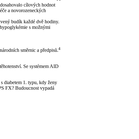
dosahovalo cílových hodnot
í péče a novorozeneckých
tavený budík každé dvě hodiny.
la hypoglykémie s možnými
4
 národních směrnic a předpisů.
 těhotenství. Se systémem AID
 s diabetem 1. typu, kdy ženy
mAPS FX? Budoucnost vypadá