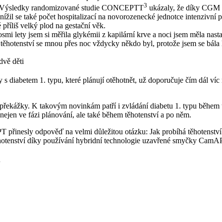
3
je. Výsledky randomizované studie CONCEPTT
ukázaly, že díky CGM 
snížil se také počet hospitalizací na novorozenecké jednotce intenzivn
příliš velký plod na gestační věk.
smi lety jsem si měřila glykémii z kapilární krve a noci jsem měla nas
bu těhotenství se mnou přes noc vždycky někdo byl, protože jsem se bá
dvě děti
 diabetem 1. typu, které plánují otěhotnět, už doporučuje čím dál víc
 překážky. K takovým novinkám patří i zvládání diabetu 1. typu během
nejen ve fázi plánování, ale také během těhotenství a po něm.
 přinesly odpověď na velmi důležitou otázku: Jak probíhá těhotenství
těhotenství díky používání hybridní technologie uzavřené smyčky Ca
p