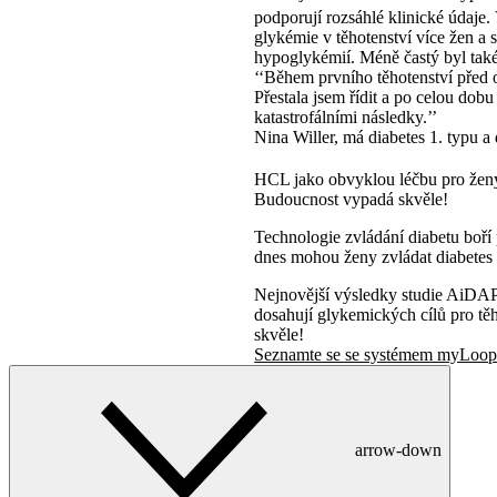
podporují rozsáhlé klinické úda
glykémie v těhotenství více žen a 
hypoglykémií. Méně častý byl také 
‘‘Během prvního těhotenství před o
Přestala jsem řídit a po celou do
katastrofálními následky.’’
Nina Willer, má diabetes 1. typu a 
HCL jako obvyklou léčbu pro ženy s
Budoucnost vypadá skvěle!
Technologie zvládání diabetu boří
dnes mohou ženy zvládat diabetes 
Nejnovější výsledky studie AiDAPT
dosahují glykemických cílů pro 
skvěle!
Seznamte se se systémem myLoo
arrow-down