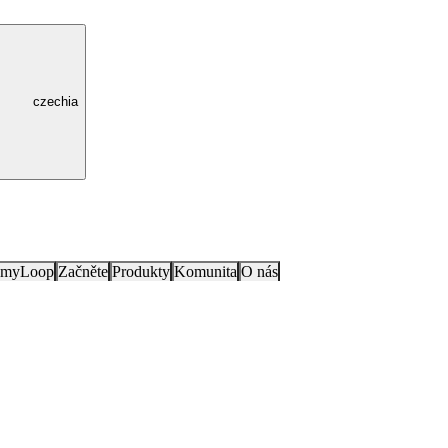
czechia
e myLoop
Začněte
Produkty
Komunita
O nás