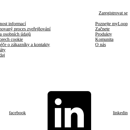
Zaregistrovat se
nost informací
Poznejte myLoop
novaný proces zveřejňování
Začnete
a osobních údajů
Produkty
orech cookie
Komunita
éče o zákazníky a kontakty
O nás
káty
daj
facebook
linkedin