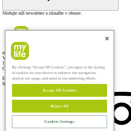
Sledujte náš newsletter a zůstaňte v obraze.
mylife Diabetes Care s.r.o.
Vinohradská 1597/174
130 00 Praha 3
By clicking “Accept All Cookies”, you agree to the storing
Czech Republic
of cookies on your device to enhance site navigation,
E-Mail:
info@mylife-diabetescare.cz
analyse site usage, and assist in our marketing efforts.
Infolinka:
800 140 440
Accept All Cookies
Reject All
Cookies Settings