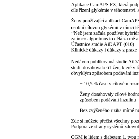
Aplikace CamAPS FX, která podpo
cíle řízení glykémie v těhotenstv
Ženy používající aplikaci CamAPS 
osobní cílovou glykémii v rámci tě
‘‘Než jsem začala používat hybri
zatímco algoritmus to dělá za mě a
Účastnice studie AiDAPT (010)
Klinické důkazy i důkazy z praxe
Nedávno publikovaná studie AiD
studii dosahovalo 61 žen, které v
obvyklým způsobem podávání inzu
+ 10,5 % času v cílovém rozm
Ženy dosahovaly cílové hodno
způsobem podávání inzulinu
Bez zvýšeného rizika mírné 
Zde si můžete přečíst všechny poz
Podpora ze strany systémů zdravot
CGM je lidem s diabetem 1. typu 