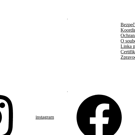
Bezpeč
Koordi
Ochran
O soub
Linka p
Certifi
Zpravo
instagram