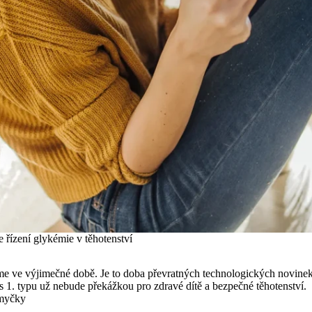
řízení glykémie v těhotenství
eme ve výjimečné době. Je to doba převratných technologických novinek
s 1. typu už nebude překážkou pro zdravé dítě a bezpečné těhotenství.
smyčky