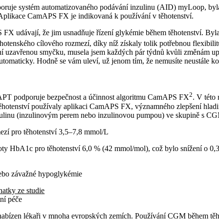
ruje systém automatizovaného podávání inzulinu (AID) myLoop, byla
í. Aplikace CamAPS FX je indikovaná k používání v těhotenství.
FX udávají, že jim usnadňuje řízení glykémie během těhotenství. Byla 
hotenského cílového rozmezí, díky níž získaly tolik potřebnou flexibilit
dní uzavřenou smyčku, musela jsem každých pár týdnů kvůli změnám up
utomaticky. Hodně se vám uleví, už jenom tím, že nemusíte neustále ko
2
APT podporuje bezpečnost a účinnost algoritmu CamAPS FX
. V této
 těhotenství používaly aplikaci CamAPS FX, významného zlepšení hlad
linu (inzulinovým perem nebo inzulinovou pumpou) ve skupině s CGM
ezí pro těhotenství 3,5–7,8 mmol/L
ty HbA1c pro těhotenství 6,0 % (42 mmol/mol), což bylo snížení o 0,
nebo závažné hypoglykémie
natky ze studie
ní péče
nabízen lékaři v mnoha evropských zemích. Používání CGM během těhot