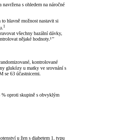
 navržena s ohledem na náročné
to hlavně možnost nastavit si
1
u.
ravovat všechny bazální dávky,
ntrolovat nějaké hodnoty.¹’’
 randomizované, kontrolované
iny glukózy u matky ve srovnání s
 se 63 účastnicemi.
3 % oproti skupině s obvyklým
enství u žen s diabetem 1. typu