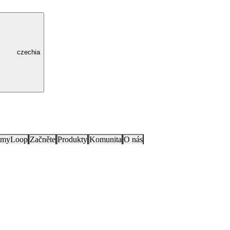
czechia
e myLoop
Začněte
Produkty
Komunita
O nás