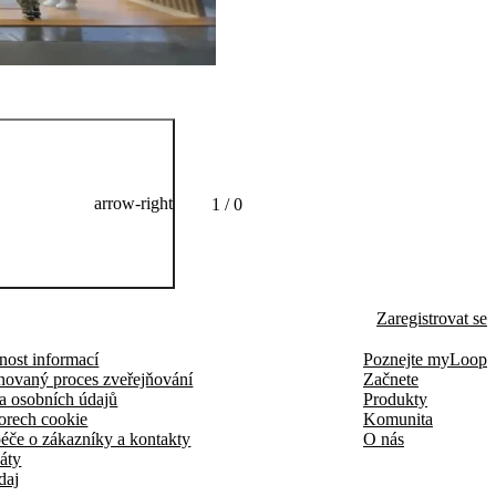
arrow-right
1 / 0
Zaregistrovat se
nost informací
Poznejte myLoop
novaný proces zveřejňování
Začnete
a osobních údajů
Produkty
orech cookie
Komunita
éče o zákazníky a kontakty
O nás
káty
daj