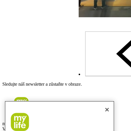
Sledujte náš newsletter a zůstaňte v obraze.
mylife Diabetes Care s.r.o.
Vinohradská 1597/174