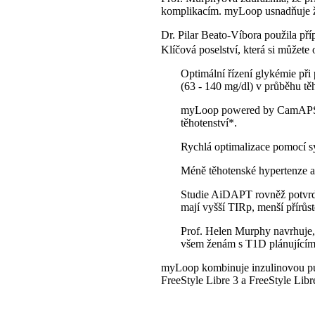
komplikacím. myLoop usnadňuje ž
Dr. Pilar Beato-Víbora použila pří
Klíčová poselství, která si můžete
Optimální řízení glykémie při
(63 - 140 mg/dl) v průběhu tě
myLoop powered by CamAPS FX
těhotenství*.
Rychlá optimalizace pomocí 
Méně těhotenské hypertenze 
Studie AiDAPT rovněž potvrd
mají vyšší TIRp, menší přírůst
Prof. Helen Murphy navrhuj
všem ženám s T1D plánujícím 
myLoop kombinuje inzulinovou p
FreeStyle Libre 3 a FreeStyle Libr