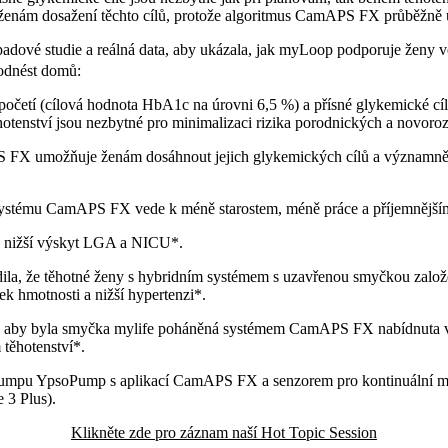
enám dosažení těchto cílů, protože algoritmus CamAPS FX průběžně u
padové studie a reálná data, aby ukázala, jak myLoop podporuje ženy ve
 odnést domů:
 početí (cílová hodnota HbA1c na úrovni 6,5 %) a přísné glykemické cí
hotenství jsou nezbytné pro minimalizaci rizika porodnických a novor
 umožňuje ženám dosáhnout jejich glykemických cílů a významně z
systému CamAPS FX vede k méně starostem, méně práce a příjemnějším
a nižší výskyt LGA a NICU*.
ila, že těhotné ženy s hybridním systémem s uzavřenou smyčkou za
ek hmotnosti a nižší hypertenzi*.
e, aby byla smyčka mylife poháněná systémem CamAPS FX nabídnuta
těhotenství*.
umpu YpsoPump s aplikací CamAPS FX a senzorem pro kontinuální 
e 3 Plus).
Klikněte zde pro záznam naší Hot Topic Session