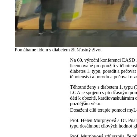
Pomáháme lidem s diabetem žít šťastný život
Na 60. výroční konferenci EASD 
licencované pro použití v těhotens
diabetes 1. typu, poradit a pečova
těhotenství a porodu a pečovat o 
Těhotné ženy s diabetem 1. typu (
LGA je spojeno s předčasným poro
děti k obezitě, kardiovaskulárním
pozdějším věku.
Dosažení cílů terapie pomocí my
Prof. Helen Murphyová a Dr. Pilar
typu dosáhnout cílových hodnot g
Prof. Murphyová zdůraznila, že pří