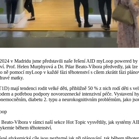
2024 v Madridu jsme představili naše řešení AID myLoop powered b
tví. Prof. Helen Murphyová a Dr. Pilar Beato-Víbora předvedly, jak lze
t o ně pomocí myLoop v každé fázi těhotenství s cílem zkrátit fázi plá
zdravé matky.
T1D) mají tendenci rodit velké děti, přibližně 50 % z nich rodí děti s
dem a potřebou podpory novorozenecké intenzivní péče. Vystavení hyp
 onemocněním, diabetu 2. typu a neurokognitivním problémům, jako jsou
Loop
 Beato-Víbora v rámci naší sekce Hot Topic vysvětlily, jak systémy A
lykemie během těhotenství.
sné glykemické cíle jsou nezbytné jak při plánování, tak během těhoten