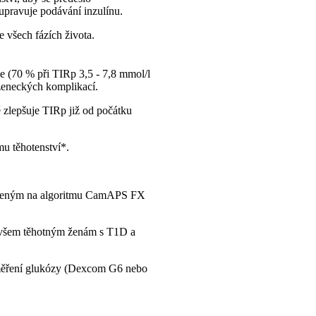
pravuje podávání inzulínu.
 všech fázích života.
le (70 % při TIRp 3,5 - 7,8 mmol/l
ozeneckých komplikací.
lepšuje TIRp již od počátku
u těhotenství*.
loženým na algoritmu CamAPS FX
 všem těhotným ženám s T1D a
měření glukózy (Dexcom G6 nebo