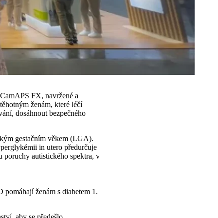
y CamAPS FX, navržené a
 těhotným ženám, které léčí
nování, dosáhnout bezpečného
 velkým gestačním věkem (LGA).
erglykémii in utero předurčuje
 poruchy autistického spektra, v
ID pomáhají ženám s diabetem 1.
ství, aby se předešlo