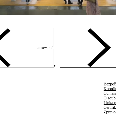
arrow-left
Bezpeč
Koordi
Ochran
O soub
Linka p
Certifi
Zpravo