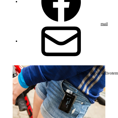
mail
Příběhy napsané životem