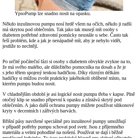
YpsoPump lze snadno nosit na opasku.
Někdo inzulinovou pumpu nosí hrdě všem na očích, někdo ji radši
má skrytou pod oblečením. Tak jako tak musejí mít osoby s
diabetem potřebné zdravotní pomůcky neustále u sebe. Často tak
řeší problém, kde a jak je nenápadně mít, aby je nebylo vidět,
jestliže to nechtějí.
Po určité počáteční fázi si osoby s diabetem obvykle zvykne na to,
že má svého malého, ale důležitého pomocníka na dosah a že je
s jeho tělem spojený tenkou hadičkou. Díky různým délkám
hadičky si můžou zvolit prakticky jakéhokoli oblíbené místo, na
kterém pumpu budou nosit.
V chladnějším období je asi logické nosit pumpu třeba v kapse. Plně
otočný klip se snadno připevní k opasku a zůstává skrytý pod
oblečením. A jako další ochranu pumpy můžete používat silikonové
kryty v decentních i zářivých barvách.
Břišní pásy navržené speciálně pro inzulinové pumpy umožňují
v případě potřeby pumpu schovat pod svetr. Jsou z příjemného
materiálu a velmi pohodlné na nošení. Používat se dají i běžně
prodávané ledvinky. Ty jsou praktické hlavně pro aktivní uživatele