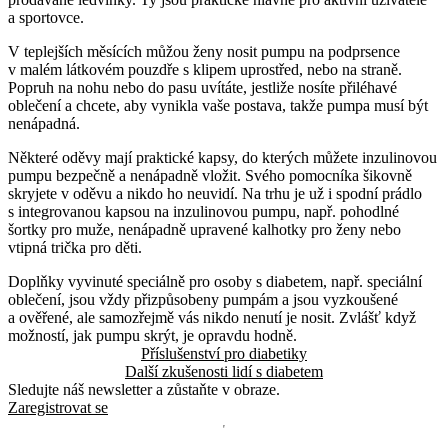
a sportovce.
V teplejších měsících můžou ženy nosit pumpu na podprsence
v malém látkovém pouzdře s klipem uprostřed, nebo na straně.
Popruh na nohu nebo do pasu uvítáte, jestliže nosíte přiléhavé
oblečení a chcete, aby vynikla vaše postava, takže pumpa musí být
nenápadná.
Některé oděvy mají praktické kapsy, do kterých můžete inzulinovou
pumpu bezpečně a nenápadně vložit. Svého pomocníka šikovně
skryjete v oděvu a nikdo ho neuvidí. Na trhu je už i spodní prádlo
s integrovanou kapsou na inzulinovou pumpu, např. pohodlné
šortky pro muže, nenápadně upravené kalhotky pro ženy nebo
vtipná trička pro děti.
Doplňky vyvinuté speciálně pro osoby s diabetem, např. speciální
oblečení, jsou vždy přizpůsobeny pumpám a jsou vyzkoušené
a ověřené, ale samozřejmě vás nikdo nenutí je nosit. Zvlášť když
možností, jak pumpu skrýt, je opravdu hodně.
Příslušenství pro diabetiky
Další zkušenosti lidí s diabetem
Sledujte náš newsletter a zůstaňte v obraze.
Zaregistrovat se