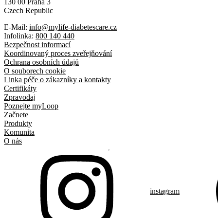
130 00 Praha 3
Czech Republic
E-Mail:
info@mylife-diabetescare.cz
Infolinka:
800 140 440
Bezpečnost informací
Koordinovaný proces zveřejňování
Ochrana osobních údajů
O souborech cookie
Linka péče o zákazníky a kontakty
Certifikáty
Zpravodaj
Poznejte myLoop
Začnete
Produkty
Komunita
O nás
instagram