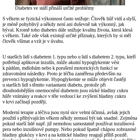
Diabetes ve stáří přináší určité problémy
S věkem se fyzická výkonnost často snižuje: Člověk hůř vidí a slyší,
je méně pohyblivý a někdy není ani duševně tak výkonný, jak
býval. Kromě toho diabetes dále snižuje kvalitu života, která klesá
s věkem. Také zde však existují určité příznaky, kterých by si měl
člověk všímat a vzít je v úvahu.
U starších lidí s diabetem 1. typu nebo u lidí s diabetem 2. typu, kteří
potřebují aplikovat inzulín, může akutní hypoglykemie vést
k pádům, mdlobám nebo k porušení motorických funkcí se
zdravotními následky. Proto je léčba zaměřena především na
prevenci hypoglykemie. Hypoglykemie se může objevit častěji
u starších lidí s těmito variantami diabetu, protože při
dlouhodobějším onemocnění diabetem jsou nízké hladiny cukru
hůře vnímány a reakce v těle vedoucí ke zvýšení hladiny cukru
v krvi začínají později.
Moderní terapie a léčiva jsou nyní sice velmi účinná, avšak jejich
použití s přibývajícím věkem někdy nemusí být tak snadné. Zejména
pokud starší lidé např. již nemohou samostatně používat inzulínová
pera nebo inzulínové pumpy. Nebo pokud špatně chápou zobrazené
hladiny glukózy v krvi a na kritické hladiny reagují příliš pozdě.