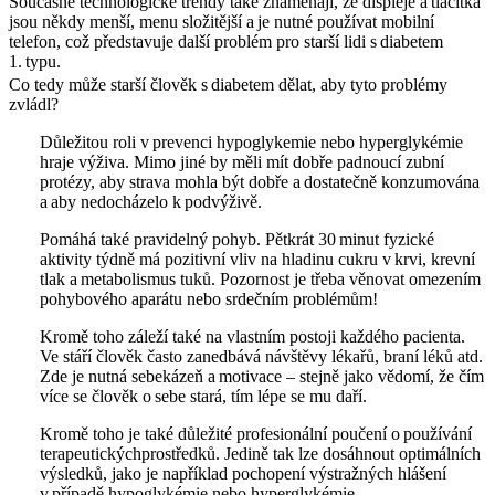
Současné technologické trendy také znamenají, že displeje a tlačítka
jsou někdy menší, menu složitější a je nutné používat mobilní
telefon, což představuje další problém pro starší lidi s diabetem
1. typu.
Co tedy může starší člověk s diabetem dělat, aby tyto problémy
zvládl?
Důležitou roli v prevenci hypoglykemie nebo hyperglykémie
hraje výživa. Mimo jiné by měli mít dobře padnoucí zubní
protézy, aby strava mohla být dobře a dostatečně konzumována
a aby nedocházelo k podvýživě.
Pomáhá také pravidelný pohyb. Pětkrát 30 minut fyzické
aktivity týdně má pozitivní vliv na hladinu cukru v krvi, krevní
tlak a metabolismus tuků. Pozornost je třeba věnovat omezením
pohybového aparátu nebo srdečním problémům!
Kromě toho záleží také na vlastním postoji každého pacienta.
Ve stáří člověk často zanedbává návštěvy lékařů, braní léků atd.
Zde je nutná sebekázeň a motivace – stejně jako vědomí, že čím
více se člověk o sebe stará, tím lépe se mu daří.
Kromě toho je také důležité profesionální poučení o používání
terapeutickýchprostředků. Jedině tak lze dosáhnout optimálních
výsledků, jako je například pochopení výstražných hlášení
v případě hypoglykémie nebo hyperglykémie.