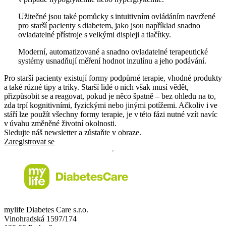
Užitečné jsou také pomůcky s intuitivním ovládáním navržené
pro starší pacienty s diabetem, jako jsou například snadno
ovladatelné přístroje s velkými displeji a tlačítky.
Moderní, automatizované a snadno ovladatelné terapeutické
systémy usnadňují měření hodnot inzulínu a jeho podávání.
Pro starší pacienty existují formy podpůrné terapie, vhodné produkty
a také různé tipy a triky. Starší lidé o nich však musí vědět,
přizpůsobit se a reagovat, pokud je něco špatně – bez ohledu na to,
zda trpí kognitivními, fyzickými nebo jinými potížemi. Ačkoliv i ve
stáří lze použít všechny formy terapie, je v této fázi nutné vzít navíc
v úvahu změněné životní okolnosti.
Sledujte náš newsletter a zůstaňte v obraze.
Zaregistrovat se
mylife Diabetes Care s.r.o.
Vinohradská 1597/174