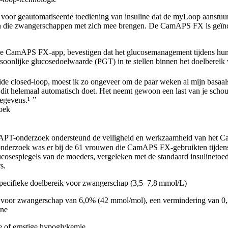
or geautomatiseerde toediening van insuline dat de myLoop aanstuur
 die zwangerschappen met zich mee brengen. De CamAPS FX is geïndi
e CamAPS FX-app, bevestigen dat het glucosemanagement tijdens hu
oonlijke glucosedoelwaarde (PGT) in te stellen binnen het doelbereik
ide closed-loop, moest ik zo ongeveer om de paar weken al mijn basaa
me dit helemaal automatisch doet. Het neemt gewoon een last van je schou
egevens.¹ ’’
oek
iDAPT-onderzoek ondersteund de veiligheid en werkzaamheid van het 
onderzoek was er bij de 61 vrouwen die CamAPS FX-gebruikten tijden
lucosespiegels van de moeders, vergeleken met de standaard insulinetoe
s.
specifieke doelbereik voor zwangerschap (3,5–7,8 mmol/L)
oor zwangerschap van 6,0% (42 mmol/mol), een vermindering van 0,
ine
e of ernstige hypoglykemie