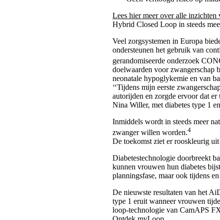
Lees hier meer over alle inzichten
Hybrid Closed Loop in steeds meer
Veel zorgsystemen in Europa biede
ondersteunen het gebruik van cont
gerandomiseerde onderzoek C
doelwaarden voor zwangerschap be
neonatale hypoglykemie en van b
‘‘Tijdens mijn eerste zwangerschap 
autorijden en zorgde ervoor dat er 
Nina Willer, met diabetes type 1 
Inmiddels wordt in steeds meer na
4
zwanger willen worden.
De toekomst ziet er rooskleurig uit
Diabetestechnologie doorbreekt ba
kunnen vrouwen hun diabetes bijst
planningsfase, maar ook tijdens e
De nieuwste resultaten van het Ai
type 1 eruit wanneer vrouwen tijd
loop-technologie van CamAPS FX? 
Ontdek myLoop