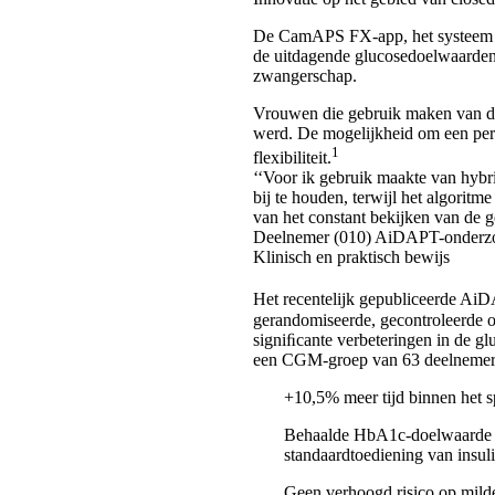
De CamAPS FX-app, het systeem vo
de uitdagende glucosedoelwaarden
zwangerschap.
Vrouwen die gebruik maken van d
werd. De mogelijkheid om een pers
1
flexibiliteit.
‘‘Voor ik gebruik maakte van hybr
bij te houden, terwijl het algorit
van het constant bekijken van de g
Deelnemer (010) AiDAPT-onderz
Klinisch en praktisch bewijs
Het recentelijk gepubliceerde A
gerandomiseerde, gecontroleerde 
signiﬁcante verbeteringen in de g
een CGM-groep van 63 deelnemer
+10,5% meer tijd binnen het 
Behaalde HbA1c-doelwaarde v
standaardtoediening van insul
Geen verhoogd risico op mild