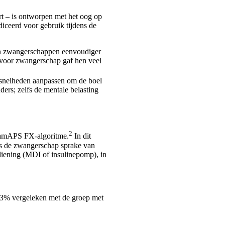
t – is ontworpen met het oog op
ceerd voor gebruik tijdens de
n zwangerschappen eenvoudiger
 voor zwangerschap gaf hen veel
lsnelheden aanpassen om de boel
ders; zelfs de mentale belasting
2
CamAPS FX-algoritme.
In dit
s de zwangerschap sprake van
diening (MDI of insulinepomp), in
3% vergeleken met de groep met