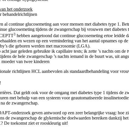
 van het onderzoek
 behandelrichtlijnen
n al continue glucosemeting aan voor mensen met diabetes type 1. Be
inue glucosemeting tijdens de zwangerschap bij vrouwen met diabetes t
3
ONCEPTT
hebben aangetoond dat continue glucosemeting ertoe leidde 
haalden en wezen op een vermindering van het aantal opnames op de n
aby’s die geboren werden met macrosomie (LGA).
acht jaar geleden gebruikte ik capillaire tests; ik zette ’s nachts om de
tijdens de hele zwangerschap ’s nachts iemand in de buurt was, uit angs
en moeder van twee kinderen
tionale richtlijnen HCL aanbevolen als standaardbehandeling voor vrou
!
rrières. Dat geldt ook voor de omgang met diabetes type 1 tijdens de
uren met behulp van een systeem voor geautomatiseerde insulinetoedien
n na de zwangerschap.
DAPT-onderzoek geven antwoord op een zeer belangrijke vraag: hoe zi
ens de zwangerschap de glykemische doelwaarden bereiken dankzij het 
De toekomst ziet er rooskleurig uit!