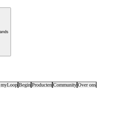
lands
 myLoop
Begin
Producten
Community
Over ons