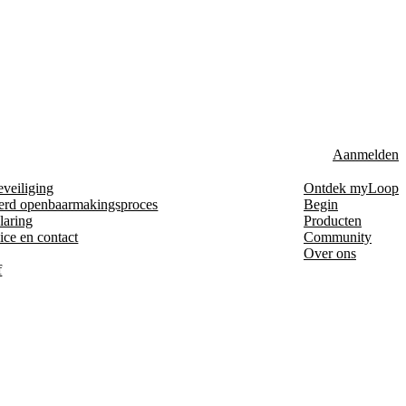
Aanmelden
eveiliging
Ontdek myLoop
erd openbaarmakingsproces
Begin
laring
Producten
ice en contact
Community
Over ons
f