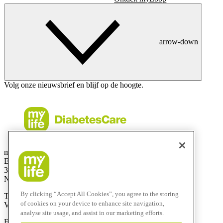
arrow-down
Volg onze nieuwsbrief en blijf op de hoogte.
mylife Diabetes Care BV
Einsteinbaan14
3439 NJ Nieuwegein
Netherlands
By clicking “Accept All Cookies”, you agree to the storing
Telefoonnummer:
0800-9776633
of cookies on your device to enhance site navigation,
Vanuit het buitenland:
+31308885819
analyse site usage, and assist in our marketing efforts.
E-mail:
info@mylife-diabetescare.nl