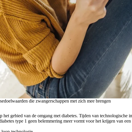
sedoelwaarden die zwangerschappen met zich mee brengen
p het gebied van de omgang met diabetes. Tijden van technologische i
 diabetes type 1 geen belemmering meer vormt voor het krijgen van een
d-loop-technologie