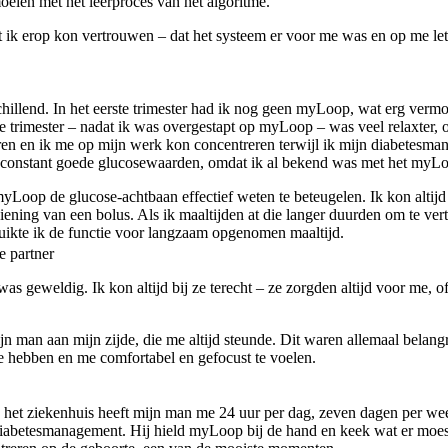
eien met het leerproces van het algoritme.
at ik erop kon vertrouwen – dat het systeem er voor me was en op me let
schillend. In het eerste trimester had ik nog geen myLoop, wat erg ver
e trimester – nadat ik was overgestapt op myLoop – was veel relaxter, 
n en ik me op mijn werk kon concentreren terwijl ik mijn diabetesma
ik constant goede glucosewaarden, omdat ik al bekend was met het myL
yLoop de glucose-achtbaan effectief weten te beteugelen. Ik kon altijd
iening van een bolus. Als ik maaltijden at die langer duurden om te ver
ruikte ik de functie voor langzaam opgenomen maaltijd.
e partner
s geweldig. Ik kon altijd bij ze terecht – ze zorgden altijd voor me, 
n man aan mijn zijde, die me altijd steunde. Dit waren allemaal belang
e hebben en me comfortabel en gefocust te voelen.
n het ziekenhuis heeft mijn man me 24 uur per dag, zeven dagen per we
 diabetesmanagement. Hij hield myLoop bij de hand en keek wat er moes