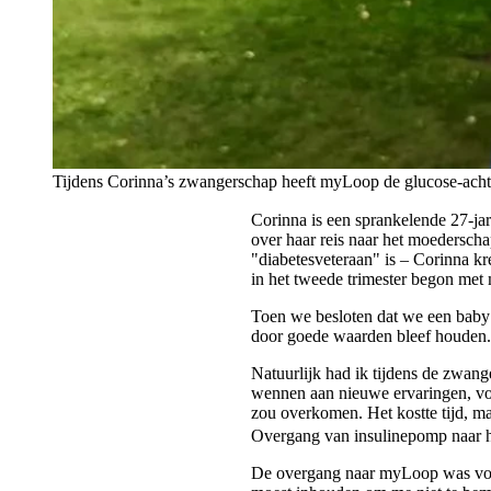
Tijdens Corinna’s zwangerschap heeft myLoop de glucose-acht
Corinna is een sprankelende 27-ja
over haar reis naar het moederschap
"diabetesveteraan" is – Corinna k
in het tweede trimester begon me
Toen we besloten dat we een baby 
door goede waarden bleef houden
Natuurlijk had ik tijdens de zwang
wennen aan nieuwe ervaringen, voo
zou overkomen. Het kostte tijd, m
Overgang van insulinepomp naar h
De overgang naar myLoop was voor