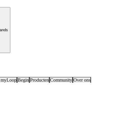
lands
 myLoop
Begin
Producten
Community
Over ons