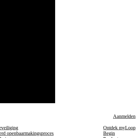
Aanmelden
eveiliging
Ontdek myLoop
erd openbaarmakingsproces
Begin