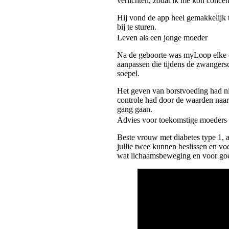
verlichten, zodat ik me kon conce
Hij vond de app heel gemakkelijk 
bij te sturen.
Leven als een jonge moeder
Na de geboorte was myLoop elke d
aanpassen die tijdens de zwangers
soepel.
Het geven van borstvoeding had ni
controle had door de waarden naar 
gang gaan.
Advies voor toekomstige moeders
Beste vrouw met diabetes type 1, al
jullie twee kunnen beslissen en voe
wat lichaamsbeweging en voor go