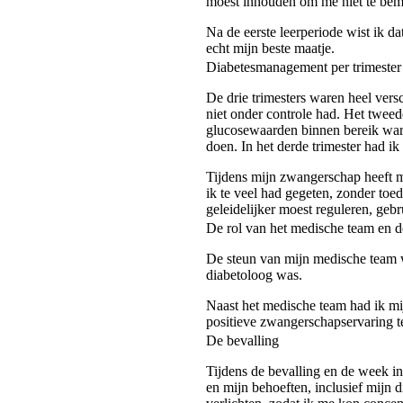
moest inhouden om me niet te bemo
Na de eerste leerperiode wist ik d
echt mijn beste maatje.
Diabetesmanagement per trimester
De drie trimesters waren heel ver
niet onder controle had. Het tweed
glucosewaarden binnen bereik ware
doen. In het derde trimester had 
Tijdens mijn zwangerschap heeft m
ik te veel had gegeten, zonder toed
geleidelijker moest reguleren, geb
De rol van het medische team en d
De steun van mijn medische team wa
diabetoloog was.
Naast het medische team had ik mij
positieve zwangerschapservaring t
De bevalling
Tijdens de bevalling en de week i
en mijn behoeften, inclusief mijn