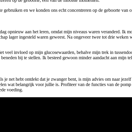
ntreren op de geboorte, een van de mooiste momenten.
te gebruiken en we konden ons echt concentreren op de geboorte van on
ag opnieuw aan het leren, omdat mijn niveaus waren veranderd. Ik m
chap lager ingesteld waren geweest. Na ongeveer twee tot drie weken wa
et veel invloed op mijn glucosewaarden, behalve mijn trek in tussend
beneden bij te stellen. Ik besteed gewoon minder aandacht aan mijn tel
s je net hebt ontdekt dat je zwanger bent, is mijn advies om naar jezelf 
len wat belangrijk voor jullie is. Profiteer van de functies van de pomp
ede voeding.