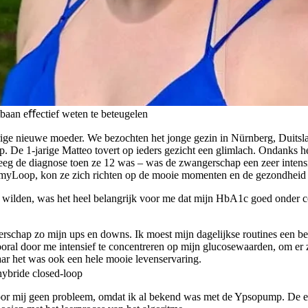
baan eﬀectief weten te beteugelen
rige nieuwe moeder. We bezochten het jonge gezin in Nürnberg, Duitsla
. De 1-jarige Matteo tovert op ieders gezicht een glimlach. Ondanks het
reeg de diagnose toen ze 12 was – was de zwangerschap een zeer intens
t myLoop, kon ze zich richten op de mooie momenten en de gezondheid
wilden, was het heel belangrijk voor me dat mijn HbA1c goed onder co
.
erschap zo mijn ups en downs. Ik moest mijn dagelijkse routines een be
ral door me intensief te concentreren op mijn glucosewaarden, om er ze
aar het was ook een hele mooie levenservaring.
ybride closed-loop
 mij geen probleem, omdat ik al bekend was met de Ypsopump. De en