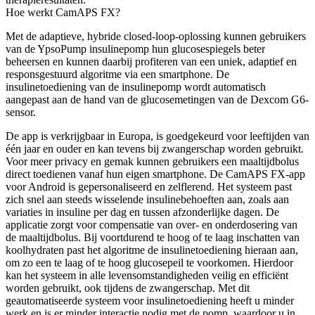
Hoe werkt CamAPS FX?
Met de adaptieve, hybride closed-loop-oplossing kunnen gebruikers
van de YpsoPump insulinepomp hun glucosespiegels beter
beheersen en kunnen daarbij profiteren van een uniek, adaptief en
responsgestuurd algoritme via een smartphone. De
insulinetoediening van de insulinepomp wordt automatisch
aangepast aan de hand van de glucosemetingen van de Dexcom G6-
sensor.
De app is verkrijgbaar in Europa, is goedgekeurd voor leeftijden van
één jaar en ouder en kan tevens bij zwangerschap worden gebruikt.
Voor meer privacy en gemak kunnen gebruikers een maaltijdbolus
direct toedienen vanaf hun eigen smartphone. De CamAPS FX-app
voor Android is gepersonaliseerd en zelflerend. Het systeem past
zich snel aan steeds wisselende insulinebehoeften aan, zoals aan
variaties in insuline per dag en tussen afzonderlijke dagen. De
applicatie zorgt voor compensatie van over- en onderdosering van
de maaltijdbolus. Bij voortdurend te hoog of te laag inschatten van
koolhydraten past het algoritme de insulinetoediening hieraan aan,
om zo een te laag of te hoog glucosepeil te voorkomen. Hierdoor
kan het systeem in alle levensomstandigheden veilig en efficiënt
worden gebruikt, ook tijdens de zwangerschap. Met dit
geautomatiseerde systeem voor insulinetoediening heeft u minder
werk en is er minder interactie nodig met de pomp, waardoor u in