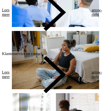
Lees
arrow-
meer
right
Klantenservice en contact
Lees
arrow-
meer
right