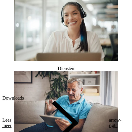
Diensten
Downloads
Lees
arrow-
meer
right