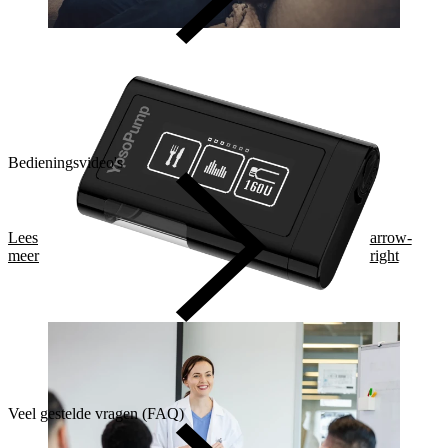
Bedieningsvideo's
Lees
arrow-
meer
right
Veel gestelde vragen (FAQ)