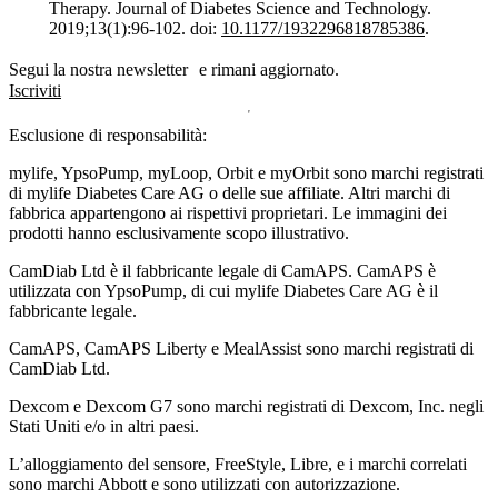
Therapy. Journal of Diabetes Science and Technology.
2019;13(1):96-102. doi:
10.1177/1932296818785386
.
Segui la nostra newsletter e rimani aggiornato.
Iscriviti
Esclusione di responsabilità:
mylife, YpsoPump, myLoop, Orbit e myOrbit sono marchi registrati
di mylife Diabetes Care AG o delle sue affiliate. Altri marchi di
fabbrica appartengono ai rispettivi proprietari. Le immagini dei
prodotti hanno esclusivamente scopo illustrativo.
CamDiab Ltd è il fabbricante legale di CamAPS. CamAPS è
utilizzata con YpsoPump, di cui mylife Diabetes Care AG è il
fabbricante legale.
CamAPS, CamAPS Liberty e MealAssist sono marchi registrati di
CamDiab Ltd.
Dexcom e Dexcom G7 sono marchi registrati di Dexcom, Inc. negli
Stati Uniti e/o in altri paesi.
L’alloggiamento del sensore, FreeStyle, Libre, e i marchi correlati
sono marchi Abbott e sono utilizzati con autorizzazione.