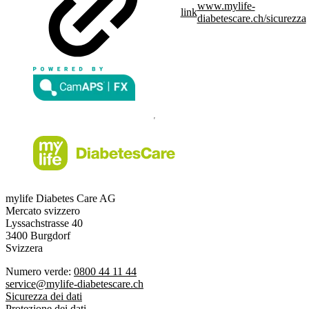
www.mylife-
link
diabetescare.ch/sicurezza
mylife Diabetes Care AG
Mercato svizzero
Lyssachstrasse 40
3400 Burgdorf
Svizzera
Numero verde:
0800 44 11 44
service@mylife-diabetescare.ch
Sicurezza dei dati
Protezione dei dati