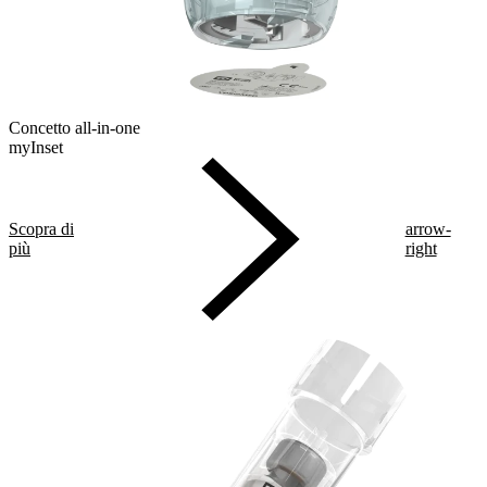
Concetto all-in-one
myInset
Scopra di
arrow-
più
right