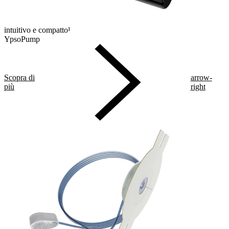
intuitivo e compatto¹
YpsoPump
Scopra di
arrow-
più
right