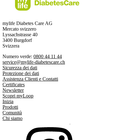
mylife Diabetes Care AG
Mercato svizzero
Lyssachstrasse 40
3400 Burgdorf
Svizzera
Numero verde:
0800 44 11 44
service@mylife-diabetescare.ch
Sicurezza dei dati
Protezione dei dati
Assistenza Clienti e Contatti
Certificates
Newsletter
Scopri myLoop
Inizia
Prodotti
Comunità
Chi siamo