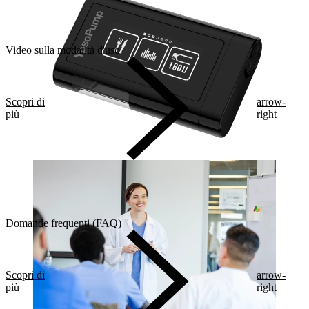
Video sulla modalità d'uso
Scopri di
arrow-
più
right
Domande frequenti (FAQ)
Scopri di
arrow-
più
right