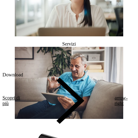
Servizi
Download
Scopri di
arrow-
più
right