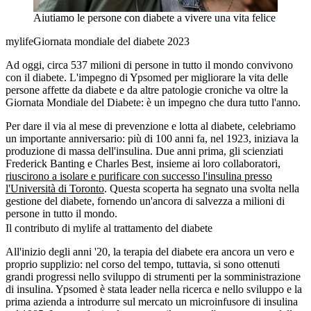
Aiutiamo le persone con diabete a vivere una vita felice
mylifeGiornata mondiale del diabete 2023
Ad oggi, circa 537 milioni di persone in tutto il mondo convivono
con il diabete. L'impegno di Ypsomed per migliorare la vita delle
persone affette da diabete e da altre patologie croniche va oltre la
Giornata Mondiale del Diabete: è un impegno che dura tutto l'anno.
Per dare il via al mese di prevenzione e lotta al diabete, celebriamo
un importante anniversario: più di 100 anni fa, nel 1923, iniziava la
produzione di massa dell'insulina. Due anni prima, gli scienziati
Frederick Banting e Charles Best, insieme ai loro collaboratori,
riuscirono a isolare e purificare con successo l'insulina presso
l'Università di Toronto
. Questa scoperta ha segnato una svolta nella
gestione del diabete, fornendo un'ancora di salvezza a milioni di
persone in tutto il mondo.
Il contributo di mylife al trattamento del diabete
All'inizio degli anni '20, la terapia del diabete era ancora un vero e
proprio supplizio: nel corso del tempo, tuttavia, si sono ottenuti
grandi progressi nello sviluppo di strumenti per la somministrazione
di insulina. Ypsomed è stata leader nella ricerca e nello sviluppo e la
prima azienda a introdurre sul mercato un microinfusore di insulina