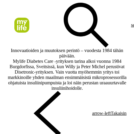
s
Innovaatioiden ja muutoksen perintö – vuodesta 1984 tähän
päivään.
Mylife Diabetes Care -yrityksen tarina alkoi vuonna 1984
Burgdorfissa, Sveitsissä, kun Willy ja Peter Michel perustivat
Disetronic-yrityksen. Vain vuotta myöhemmin yritys toi
markkinoille yhden maailman ensimmäisistä mikroprosessorilla
ohjatuista insuliinipumpuista ja loi näin perustan uraauurtavalle
insuliinihoidolle.
arrow-left
Takaisin