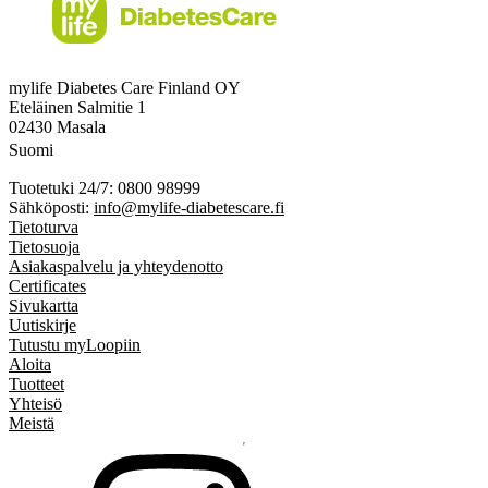
mylife Diabetes Care Finland OY
Eteläinen Salmitie 1
02430 Masala
Suomi
Tuotetuki 24/7: 0800 98999
Sähköposti:
info@mylife-diabetescare.fi
Tietoturva
Tietosuoja
Asiakaspalvelu ja yhteydenotto
Certificates
Sivukartta
Uutiskirje
Tutustu myLoopiin
Aloita
Tuotteet
Yhteisö
Meistä