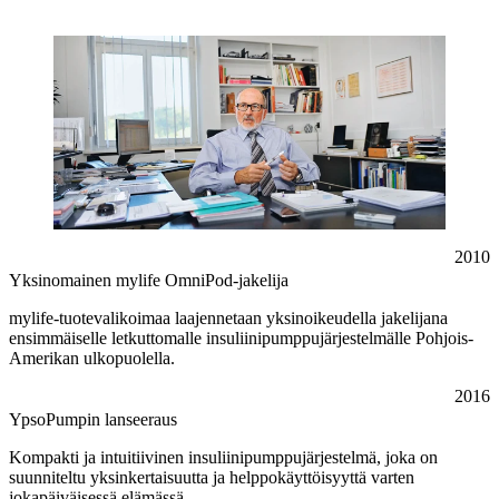
2010
Yksinomainen mylife OmniPod-jakelija
mylife-tuotevalikoimaa laajennetaan yksinoikeudella jakelijana
ensimmäiselle letkuttomalle insuliinipumppujärjestelmälle Pohjois-
Amerikan ulkopuolella.
2016
YpsoPumpin lanseeraus
Kompakti ja intuitiivinen insuliinipumppujärjestelmä, joka on
suunniteltu yksinkertaisuutta ja helppokäyttöisyyttä varten
jokapäiväisessä elämässä.