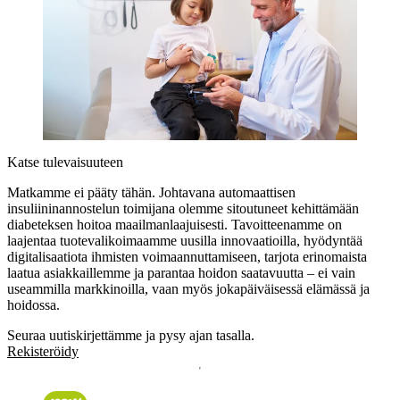
Katse tulevaisuuteen
Matkamme ei pääty tähän. Johtavana automaattisen
insuliininannostelun toimijana olemme sitoutuneet kehittämään
diabeteksen hoitoa maailmanlaajuisesti. Tavoitteenamme on
laajentaa tuotevalikoimaamme uusilla innovaatioilla, hyödyntää
digitalisaatiota ihmisten voimaannuttamiseen, tarjota erinomaista
laatua asiakkaillemme ja parantaa hoidon saatavuutta – ei vain
useammilla markkinoilla, vaan myös jokapäiväisessä elämässä ja
hoidossa.
Seuraa uutiskirjettämme ja pysy ajan tasalla.
Rekisteröidy