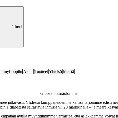
finland
tu myLoopiin
Aloita
Tuotteet
Yhteisö
Meistä
Globaali läsnäolomme
jenee jatkuvasti. Yhdessä kumppaneidemme kanssa tarjoamme edistynei
ypin 1 diabetesta sairastavia ihmisiä yli 20 markkinalla – ja määrä kasva
mpatian avulla myyntitiimimme varmistaa, että asiakkaamme voivat luo