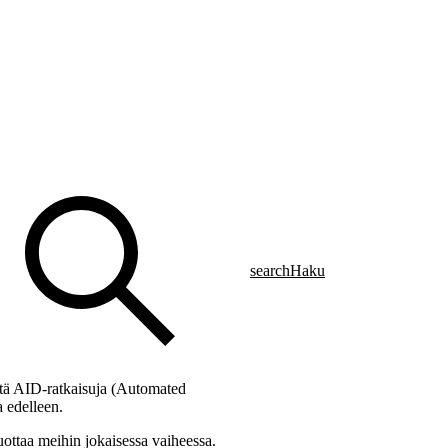
search
Haku
tä AID-ratkaisuja (Automated
a edelleen.
ttaa meihin jokaisessa vaiheessa.