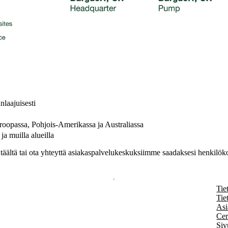
nlaajuisesti
uroopassa, Pohjois-Amerikassa ja Australiassa
a muilla alueilla
täältä tai ota yhteyttä asiakaspalvelukeskuksiimme saadaksesi henkilöko
Tie
Tie
Asi
Cer
Siv