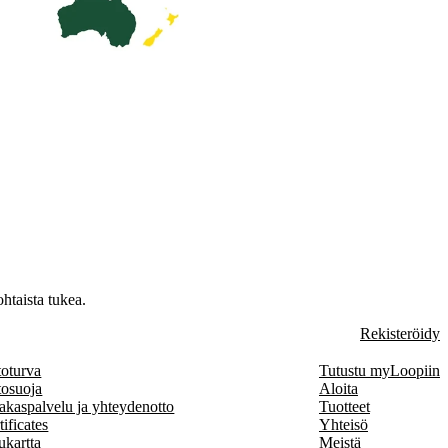
htaista tukea.
Rekisteröidy
toturva
Tutustu myLoopiin
tosuoja
Aloita
akaspalvelu ja yhteydenotto
Tuotteet
tificates
Yhteisö
ukartta
Meistä