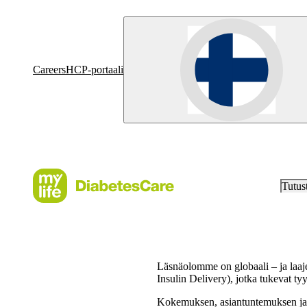
Careers
HCP-portaali
Tutus
Läsnäolomme on globaali – ja laa
Insulin Delivery), jotka tukevat ty
Kokemuksen, asiantuntemuksen ja e