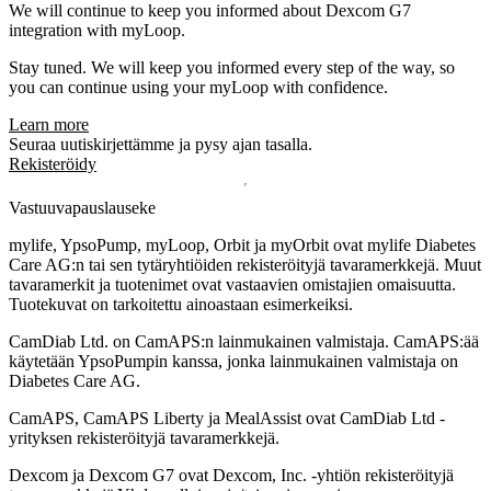
We will continue to keep you informed about Dexcom G7
integration with myLoop.
Stay tuned. We will keep you informed every step of the way, so
you can continue using your myLoop with confidence.
Learn more
Seuraa uutiskirjettämme ja pysy ajan tasalla.
Rekisteröidy
Vastuuvapauslauseke
mylife, YpsoPump, myLoop, Orbit ja myOrbit ovat mylife Diabetes
Care AG:n tai sen tytäryhtiöiden rekisteröityjä tavaramerkkejä. Muut
tavaramerkit ja tuotenimet ovat vastaavien omistajien omaisuutta.
Tuotekuvat on tarkoitettu ainoastaan esimerkeiksi.
CamDiab Ltd. on CamAPS:n lainmukainen valmistaja. CamAPS:ää
käytetään YpsoPumpin kanssa, jonka lainmukainen valmistaja on
Diabetes Care AG.
CamAPS, CamAPS Liberty ja MealAssist ovat CamDiab Ltd -
yrityksen rekisteröityjä tavaramerkkejä.
Dexcom ja Dexcom G7 ovat Dexcom, Inc. -yhtiön rekisteröityjä