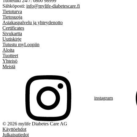
Tuotetuki 24/7: 0800 98999
Sähköposti:
info@mylife-diabetescare.fi
Tietoturva
Tietosuoja
Asiakaspalvelu ja yhteydenotto
Certificates
Sivukartta
Uutiskirje
Tutustu myLoopiin
Aloita
Tuotteet
Yhteisö
Meistä
instagram
© 2026 mylife Diabetes Care AG
Käyttöehdot
Julkaisutiedot