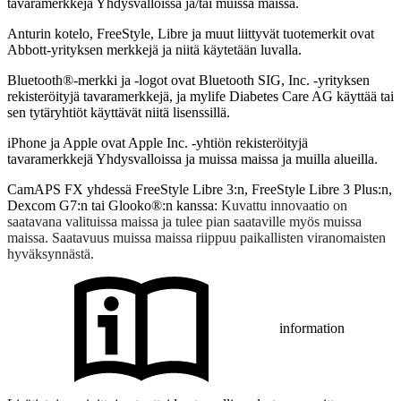
tavaramerkkejä Yhdysvalloissa ja/tai muissa maissa.
Anturin kotelo, FreeStyle, Libre ja muut liittyvät tuotemerkit ovat
Abbott-yrityksen merkkejä ja niitä käytetään luvalla.
Bluetooth®-merkki ja -logot ovat Bluetooth SIG, Inc. -yrityksen
rekisteröityjä tavaramerkkejä, ja mylife Diabetes Care AG käyttää tai
sen tytäryhtiöt käyttävät niitä lisenssillä.
iPhone ja Apple ovat Apple Inc. -yhtiön rekisteröityjä
tavaramerkkejä Yhdysvalloissa ja muissa maissa ja muilla alueilla.
CamAPS FX yhdessä FreeStyle Libre 3:n, FreeStyle Libre 3 Plus:n,
Dexcom G7:n tai Glooko®:n kanssa:
Kuvattu innovaatio on
saatavana valituissa maissa ja tulee pian saataville myös muissa
maissa. Saatavuus muissa maissa riippuu paikallisten viranomaisten
hyväksynnästä.
information