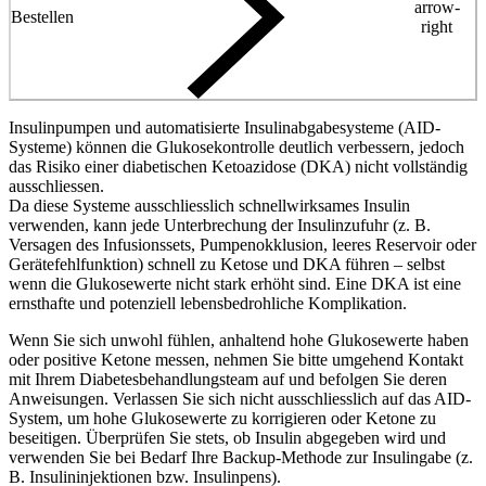
arrow-
Bestellen
right
Insulinpumpen und automatisierte Insulinabgabesysteme (AID-
Systeme) können die Glukosekontrolle deutlich verbessern, jedoch
das Risiko einer diabetischen Ketoazidose (DKA) nicht vollständig
ausschliessen.
Da diese Systeme ausschliesslich schnellwirksames Insulin
verwenden, kann jede Unterbrechung der Insulinzufuhr (z. B.
Versagen des Infusionssets, Pumpenokklusion, leeres Reservoir oder
Gerätefehlfunktion) schnell zu Ketose und DKA führen – selbst
wenn die Glukosewerte nicht stark erhöht sind. Eine DKA ist eine
ernsthafte und potenziell lebensbedrohliche Komplikation.
Wenn Sie sich unwohl fühlen, anhaltend hohe Glukosewerte haben
oder positive Ketone messen, nehmen Sie bitte umgehend Kontakt
mit Ihrem Diabetesbehandlungsteam auf und befolgen Sie deren
Anweisungen. Verlassen Sie sich nicht ausschliesslich auf das AID-
System, um hohe Glukosewerte zu korrigieren oder Ketone zu
beseitigen. Überprüfen Sie stets, ob Insulin abgegeben wird und
verwenden Sie bei Bedarf Ihre Backup-Methode zur Insulingabe (z.
B. Insulininjektionen bzw. Insulinpens).