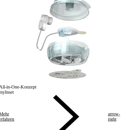
All-in-One-Konzept
myInset
Mehr
arrow-
erfahren
right