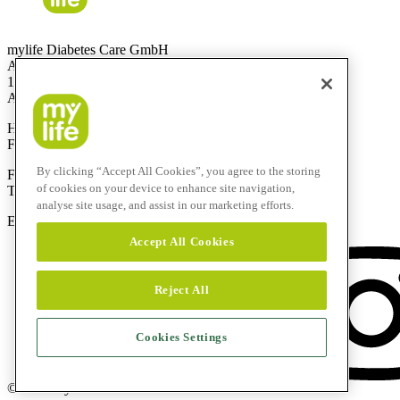
mylife Diabetes Care GmbH
Am Euro Platz 2
1120 Wien
Austria
Hotline:
0800 300 304
Fax:
+43 720 880 148
By clicking “Accept All Cookies”, you agree to the storing
Für Anrufe aus dem Ausland:
of cookies on your device to enhance site navigation,
Technik-Hotline:
+43 720 882 805
analyse site usage, and assist in our marketing efforts.
E-Mail:
service@mylife-diabetescare.at
Accept All Cookies
Reject All
Cookies Settings
© 2026 mylife Diabetes Care AG