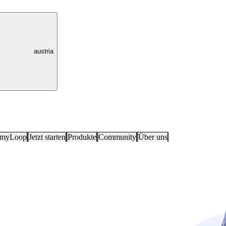
austria
 myLoop
Jetzt starten
Produkte
Community
Über uns