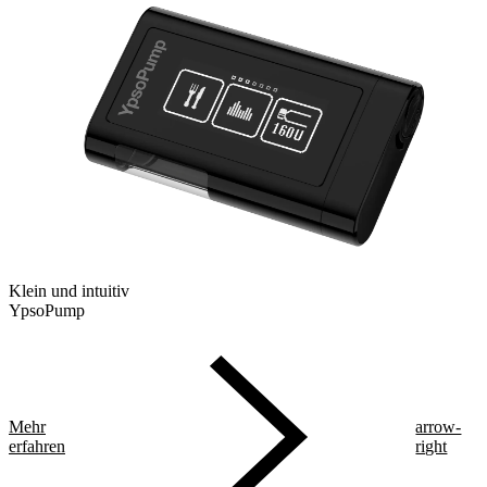
Klein und intuitiv
YpsoPump
Mehr
arrow-
erfahren
right